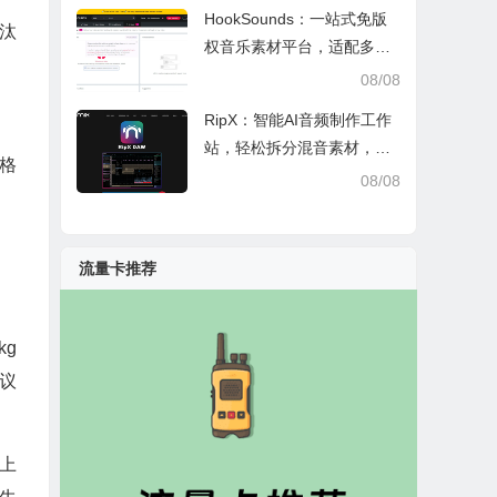
HookSounds：一站式免版
汰
权音乐素材平台，适配多场
景创作省心又合规
08/08
RipX：智能AI音频制作工作
站，轻松拆分混音素材，助
价格
力音乐创作
08/08
流量卡推荐
g
议
上