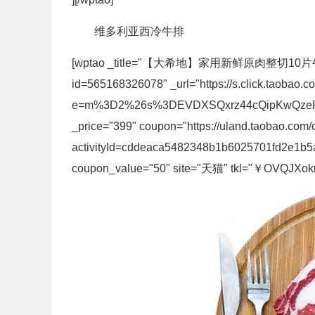
维多利亚西冷牛排
[wptao _title="【大希地】家用新鲜原肉整切10片牛排" price
id=565168326078" _url="https://s.click.taobao.c
e=m%3D2%26s%3DEVDXSQxrz44cQipKwQzePOeE
_price="399" coupon="https://uland.taobao.com/
activityId=cddeaca5482348b1b6025701fd2e1
coupon_value="50" site="天猫" tkl="￥OVQJXo