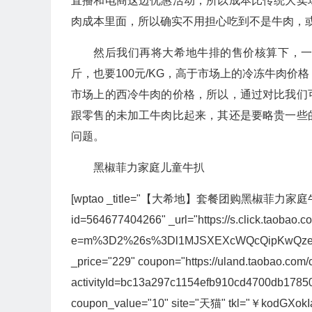
直播和电商这边优惠活动，所以成本比传统大卖
肉成本里面，所以确实不用担心吃到不是牛肉，
然后我们再将大希地牛排的售价核算下，一块小
斤，也要100元/KG，高于市场上的冷冻牛肉价
市场上的西冷牛肉的价格，所以，通过对比我们
跟零售的未加工牛肉比起来，其还是要略贵一些
问题。
黑椒菲力家庭儿童牛扒
[wptao _title="【大希地】套餐团购黑椒菲力家庭牛排" price=
id=564677404266" _url="https://s.click.taobao.c
e=m%3D2%26s%3Dl1MJSXEXcWQcQipKwQzePOeE
_price="229" coupon="https://uland.taobao.com/
activityId=bc13a297c1154efb910cd4700db17
coupon_value="10" site="天猫" tkl="￥kodGXok