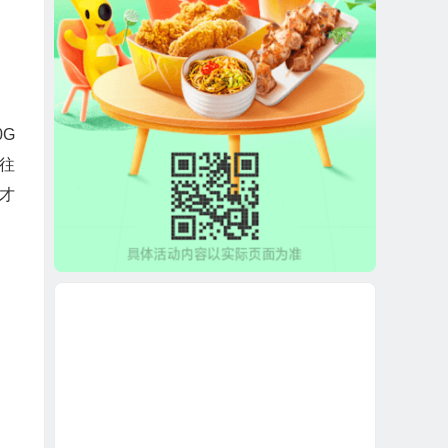
G
往
才