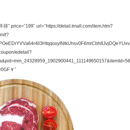
="199" url="https://detail.tmall.com/item.htm?
om/t?
DrYVVa64r4ll3HtqqoxyINtkUhsv0F6mrCbh8JvjDQeYUxvbYN
coupon/edetail?
b5a&pid=mm_24328959_1902900441_111149650157&itemId=5
kr0GF￥"