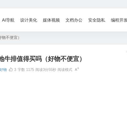
AI导航
设计美化
媒体视频
文档办公
安全隐私
编程开
好物不便宜）
地牛排值得买吗（好物不便宜）
好物
3
字数 1175
阅读3分55秒
阅读模式