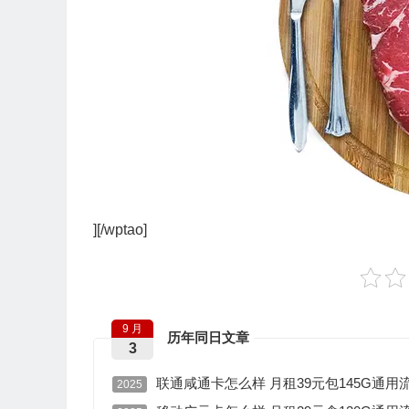
][/wptao]
9 月
历年同日文章
3
联通咸通卡怎么样 月租39元包145G通用
2025