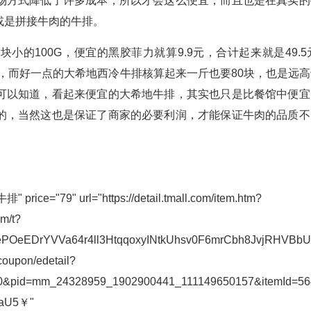
场方式降低了许多成本，所以才会这么便宜，而且也是在真实的
或是拼接牛肉的牛排。
的100G，便宜的黑胶菲力就算9.9元，合计起来就是49.5
格，而好一点的大希地西冷牛排核算起来一斤也要80块，也是远高
可以知道，看起来便宜的大希地牛排，其实也只是比餐馆中便宜
的，当然这也是保证了商家的必要利润，才能保证牛肉的品质不
"79" url="https://detail.tmall.com/item.htm?
om/t?
DrYVVa64r4ll3HtqqoxyINtkUhsv0F6mrCbh8JvjRHVBbUh6IAG
coupon/edetail?
850&pid=mm_24328959_1902900441_111149650157&itemId=5
IaU5￥"