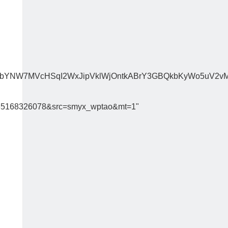
W7MVcHSqI2WxJipVklWjOntkABrY3GBQkbKyWo5uV2vM2bxi2I
65168326078&src=smyx_wptao&mt=1"