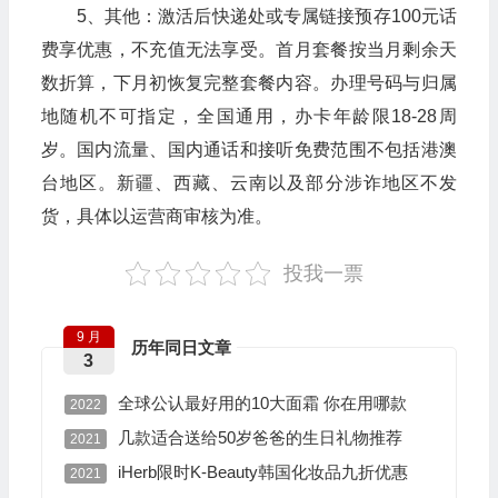
5、其他：激活后快递处或专属链接预存100元话
费享优惠，不充值无法享受。首月套餐按当月剩余天
数折算，下月初恢复完整套餐内容。办理号码与归属
地随机不可指定，全国通用，办卡年龄限18-28周
岁。国内流量、国内通话和接听免费范围不包括港澳
台地区。新疆、西藏、云南以及部分涉诈地区不发
货，具体以运营商审核为准。
投我一票
9 月
历年同日文章
3
全球公认最好用的10大面霜 你在用哪款
2022
几款适合送给50岁爸爸的生日礼物推荐
2021
iHerb限时K-Beauty韩国化妆品九折优惠
2021