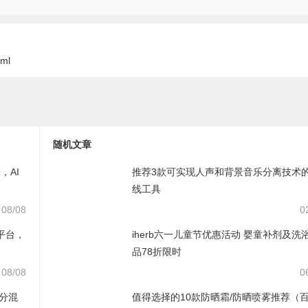
tml
随机文章
，AI
推荐3款可实现人声和背景音乐分离技术
线工具
08/08
0
材平台，
iherb六一儿童节优惠活动 婴童补剂及洗
品78折限时
08/08
0
拆分混
值得选择的10款防晒霜/防晒喷雾推荐（