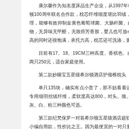
康尔馨作为知名度床品生产企业，从1997
顿100周年联名合作款，枕芯纤维细度堪比羽
理，能够有效抑制金黄色葡萄球菌、大肠杆菌、
物，无异味无甲醛，无致癌芳香胺，婴儿也可放
高的同时还很饱满，承托力高，枕芯还可洗涤，
目前有17、18、19CM三种高度、香槟色
两只250元，适合家庭使用。
第二款妙睡宝五星级希尔顿酒店护颈椎枕头
单只135块，确实有点小贵了，那不妨看看
专用细羽丝绒纤维，柔软度高达800，对头、
灰、白、粉三种颜色可选。
第三款纪梵保罗一对装希尔顿五星级酒店超
小编自用款，性价比之王。因为最便宜的一对只要