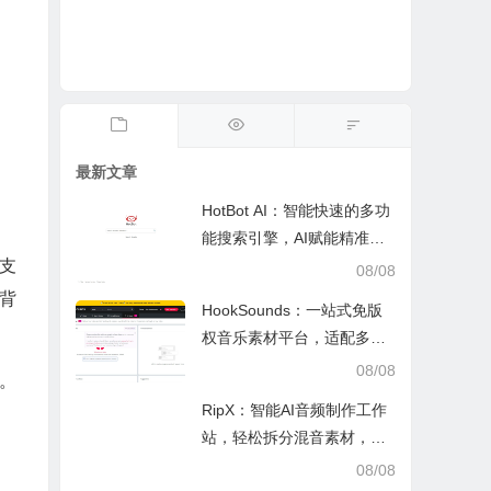
最新文章
HotBot AI：智能快速的多功
能搜索引擎，AI赋能精准检
索，适配日常多场景
支
08/08
背
HookSounds：一站式免版
权音乐素材平台，适配多场
景创作省心又合规
08/08
。
RipX：智能AI音频制作工作
站，轻松拆分混音素材，助
力音乐创作
08/08