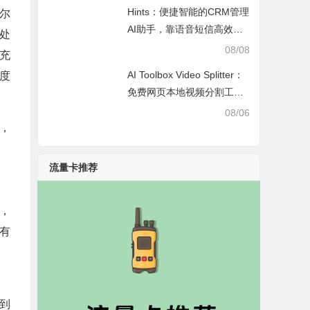
Hints：便捷智能的CRM管理
尔
AI助手，靠语音短信高效办
处
公提效省时
08/08
充
AI Toolbox Video Splitter：
度
免费网页本地视频分割工
具，多模式裁切高清视频且
08/06
保护隐私
，
流量卡推荐
，
有
到