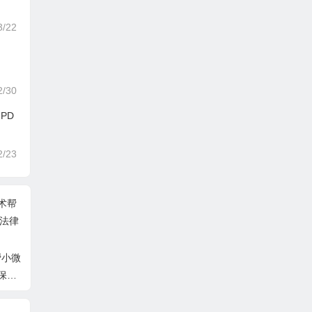
3/22
2/30
PD
2/23
帮小微
保障