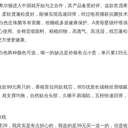
年希尔顿进入中国就开始与之合作，其产品备受好评。这款世茂希
绒，柔软度蓬松度好，能够实现迅速回弹，经过电荷捕获抗菌技术
白色念珠菌等有害菌，给睡眠多道健康保护。A类母婴级纤维填
心使用。全棉贡缎面料、精梳织物，高透气、高洗湿，枕芯蓬松
更方便更健康。
、白色两种颜色可选，唯一的缺点是价格有点小贵，单只要135元
这款99元两只的，香格里拉同款枕芯，80S优质长绒棉丝滑细腻
颈、肩支撑均衡，自然贴合头部，久睡不易塌陷，五秒快速回弹，
软枕
29，我其实是有点担心的，我选的是39元买一送一的，但是收