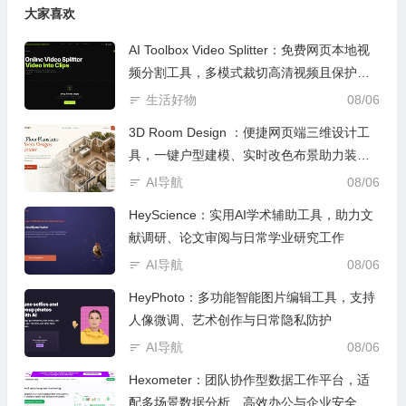
大家喜欢
AI Toolbox Video Splitter：免费网页本地视
频分割工具，多模式裁切高清视频且保护隐
私
生活好物
08/06
3D Room Design ：便捷网页端三维设计工
具，一键户型建模、实时改色布景助力装修
设计
AI导航
08/06
HeyScience：实用AI学术辅助工具，助力文
献调研、论文审阅与日常学业研究工作
AI导航
08/06
HeyPhoto：多功能智能图片编辑工具，支持
人像微调、艺术创作与日常隐私防护
AI导航
08/06
Hexometer：团队协作型数据工作平台，适
配多场景数据分析、高效办公与企业安全管