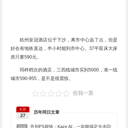
杭州皇冠酒店位于下沙，离市中心远了点，但是
好在有地铁直达，半小时能到市中心。37平双床大床
房只要590元。
同样档次的酒店，三四线城市买到5000，准一线
城市590-955，是不是很震惊。
投我一票
4 月
历年同日文章
27
告别PS烦恼：Kaze AI，一款能搞定去水印
2026