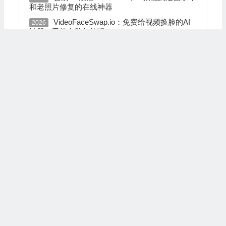
和老照片修复的在线神器
VideoFaceSwap.io：免费给视频换脸的AI
2026
神器，手机电脑都能玩
TraceGPT：在线“文字侦探”，一款能识别
2026
AI生成内容的实用工具
Alivemoment：一键复活老照片的AI工具，
2026
让珍贵回忆动起来
RefontAI：无需设计即可使用的在线字体生
2026
成工具，一键制作书法签名与手写体
AI Kissing Video Generator：一款可以用照
2026
片制作浪漫动画的免费AI工具
换季衣物收纳神器 6款高品质真空压缩收纳
2023
袋推荐