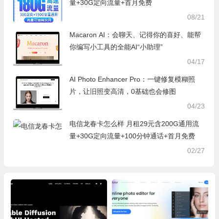
量+30G定向流量+首月免费
08/21
Macaron AI：会聊天、记得你的喜好、能帮
你编写小工具的全能AI“小助理”
04/17
AI Photo Enhancer Pro：一键修复模糊照
片，让旧照变高清，0基础也会修图
04/23
电信龙春卡怎么样 月租29元含200G通用流
量+30G定向流量+100分钟通话+首月免费
02/27