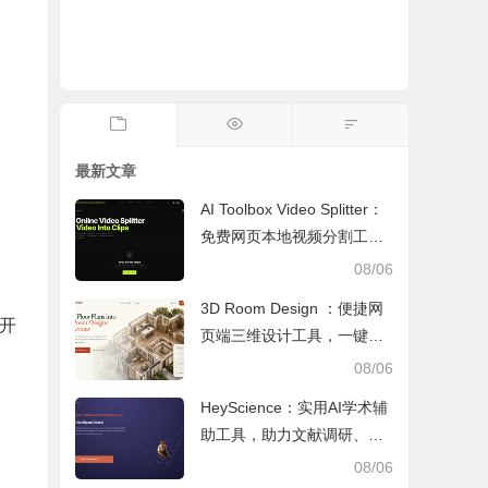
最新文章
AI Toolbox Video Splitter：
免费网页本地视频分割工
具，多模式裁切高清视频且
08/06
保护隐私
3D Room Design ：便捷网
开
页端三维设计工具，一键户
型建模、实时改色布景助力
08/06
装修设计
HeyScience：实用AI学术辅
助工具，助力文献调研、论
文审阅与日常学业研究工作
08/06