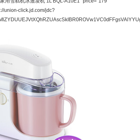
家用雪糕机冰激凌机 1L BQL-A10E1" price="179"
://union-click.jd.com/jdc?
ZYDUUEJVtXQhRZUAscSkIBR0ROVw1VC0dFFgsVAlYYUgp