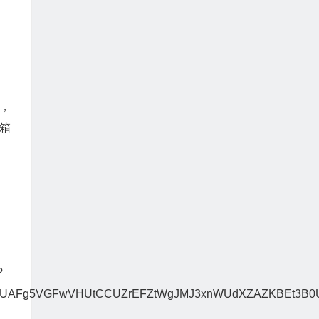
，
箱
?
UAFg5VGFwVHUtCCUZrEFZtWgJMJ3xnWUdXZAZKBEt3B0U