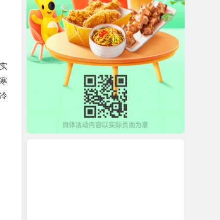
实
寒
冷