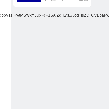
bV1sIKwtMSWxYLUxFcF1SAiZgH2taS3oqTisZDiICVBpaF