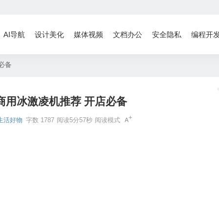
AI导航
设计美化
媒体视频
文档办公
安全隐私
编程开
必备
商用冰激凌机推荐 开店必备
生活好物
字数 1787
阅读5分57秒
阅读模式