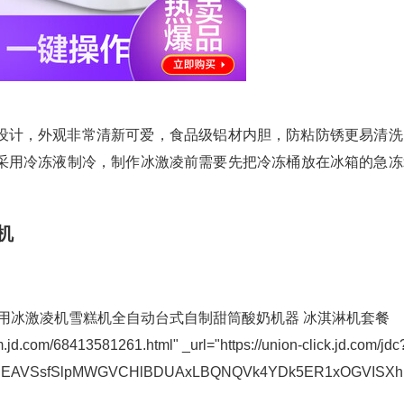
设计，外观非常清新可爱，食品级铝材内胆，防粘防锈更易清洗
采用冷冻液制冷，制作冰激凌前需要先把冷冻桶放在冰箱的急冻
机
y）冰淇淋机家用冰激凌机雪糕机全自动台式自制甜筒酸奶机器 冰淇淋机套餐
com/68413581261.html" _url="https://union-click.jd.com/jdc
hEAVSsfSlpMWGVCHlBDUAxLBQNQVk4YDk5ER1xOGVISXh