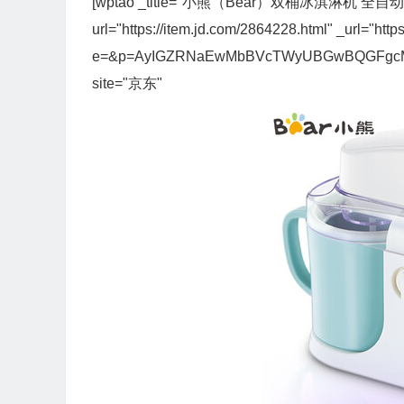
[wptao _title="小熊（Bear）双桶冰淇淋机 全自动
url="https://item.jd.com/2864228.html" _url="https
e=&p=AyIGZRNaEwMbBVcTWyUBGwBQGFgcMl
site="京东"