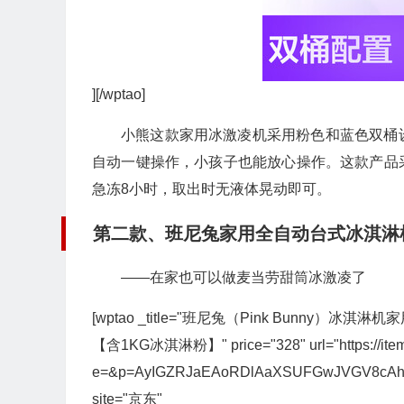
][/wptao]
小熊这款家用冰激凌机采用粉色和蓝色双桶
自动一键操作，小孩子也能放心操作。这款产品
急冻8小时，取出时无液体晃动即可。
第二款、班尼兔家用全自动台式冰淇淋
——在家也可以做麦当劳甜筒冰激凌了
[wptao _title="班尼兔（Pink Bunn
【含1KG冰淇淋粉】" price="328" url="https://item.jd.
e=&p=AyIGZRJaEAoRDlAaXSUFGwJVGV8cA
site="京东"