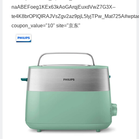
naABEFoeg1KEx63kAoGArqjEuxdVwZ7G3X--
te4K8brOPIQIRAJVsZgv2az9pjL5IyjTPw_Mat725A#wpta
coupon_value="10" site="京东"