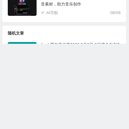
音素材，助力音乐创作
AI导航
08/08
随机文章
iherb周年庆优惠2022 9月3日-5日膳食补剂7
4折
09/03
一文了解2023年淘宝天猫双十一晚会值得关
注的节目单和活动
11/07
瓷砖计算器
12/16
移动宝庆卡怎么样 月租29元含105G通用流