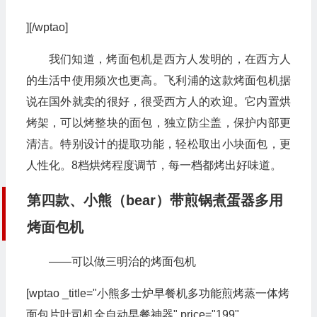
][/wptao]
我们知道，烤面包机是西方人发明的，在西方人
的生活中使用频次也更高。飞利浦的这款烤面包机据
说在国外就卖的很好，很受西方人的欢迎。它内置烘
烤架，可以烤整块的面包，独立防尘盖，保护内部更
清洁。特别设计的提取功能，轻松取出小块面包，更
人性化。8档烘烤程度调节，每一档都烤出好味道。
第四款、小熊（bear）带煎锅煮蛋器多用
烤面包机
——可以做三明治的烤面包机
[wptao _title="小熊多士炉早餐机多功能煎烤蒸一体烤
面包片吐司机全自动早餐神器" price="199"