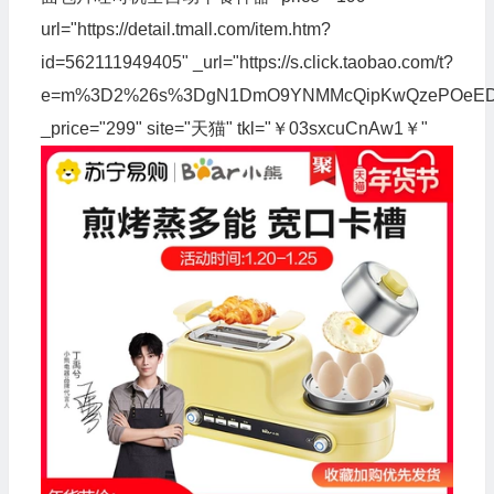
url="https://detail.tmall.com/item.htm?
id=562111949405" _url="https://s.click.taobao.com/t?
e=m%3D2%26s%3DgN1DmO9YNMMcQipKwQzePOeEDrYVVa64
_price="299" site="天猫" tkl="￥03sxcuCnAw1￥"