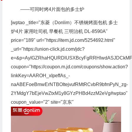
——可同时烤4片面包的多士炉
[wptao _title="东菱（Donlim）不锈钢烤面包机 多士
炉4片 家用吐司机 早餐机 三明治机 DL-8590A"
price="189" url="https://item.jd.com/5254692.html"
_url="https://union-click.jd.com/jdc?
e=&p=AyIGZRhaHQURDlUSXBcyFgRRHlwdASJDCkMF
coupon="https://coupon.m.jd.com/coupons/show.action?
linkKey=AAROH_xIpeffAs_-
naABEFoeBmwErNTBOItejvufRMtRCvbR9bfmPyN_zg-
2YMdgY7bEjeVwZtxM1y8GYzPHBd4zzM2eVg#wptao"
coupon_value="2" site="京东"