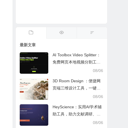
最新文章
AI Toolbox Video Splitter：
免费网页本地视频分割工
具，多模式裁切高清视频且
08/06
保护隐私
3D Room Design ：便捷网
页端三维设计工具，一键户
型建模、实时改色布景助力
08/06
装修设计
HeyScience：实用AI学术辅
助工具，助力文献调研、论
文审阅与日常学业研究工作
08/06