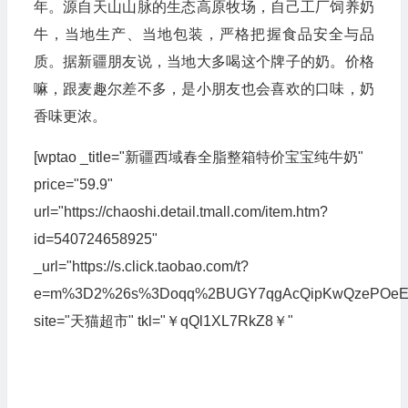
年。源自天山山脉的生态高原牧场，自己工厂饲养奶
牛，当地生产、当地包装，严格把握食品安全与品
质。据新疆朋友说，当地大多喝这个牌子的奶。价格
嘛，跟麦趣尔差不多，是小朋友也会喜欢的口味，奶
香味更浓。
[wptao _title="新疆西域春全脂整箱特价宝宝纯牛奶"
price="59.9"
url="https://chaoshi.detail.tmall.com/item.htm?
id=540724658925"
_url="https://s.click.taobao.com/t?
e=m%3D2%26s%3Doqq%2BUGY7qgAcQipKwQzePOeEDrYVVa
site="天猫超市" tkl="￥qQl1XL7RkZ8￥"