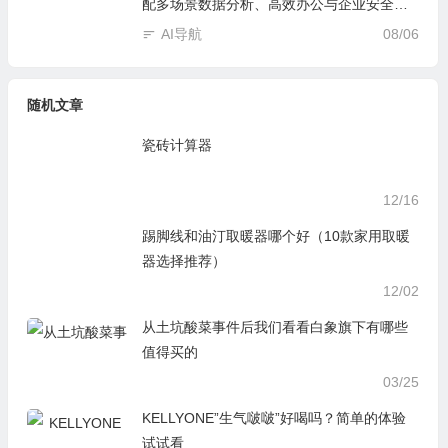
配多场景数据分析、高效办公与企业安全管
控
AI导航
08/06
随机文章
瓷砖计算器
12/16
踢脚线和油汀取暖器哪个好（10款家用取暖
器选择推荐）
12/02
从土坑酸菜事件后我们看看白象旗下有哪些
值得买的
03/25
KELLYONE”生气啵啵”好喝吗？简单的体验
试试看