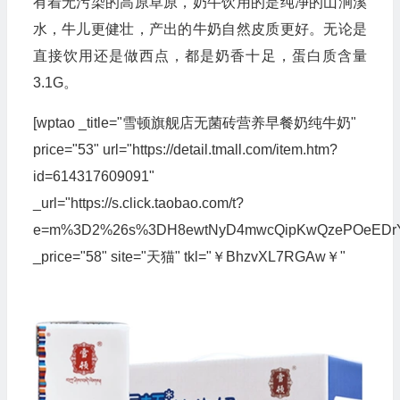
有着无污染的高原草原，奶牛饮用的是纯净的山涧溪
水，牛儿更健壮，产出的牛奶自然皮质更好。无论是
直接饮用还是做西点，都是奶香十足，蛋白质含量
3.1G。
[wptao _title="雪顿旗舰店无菌砖营养早餐奶纯牛奶"
price="53" url="https://detail.tmall.com/item.htm?
id=614317609091"
_url="https://s.click.taobao.com/t?
e=m%3D2%26s%3DH8ewtNyD4mwcQipKwQzePOeEDrYVVa64
_price="58" site="天猫" tkl="￥BhzvXL7RGAw￥"