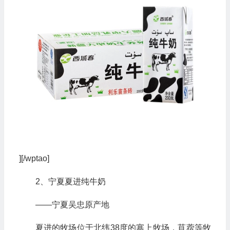
][/wptao]
2、宁夏夏进纯牛奶
——宁夏吴忠原产地
夏进的牧场位于北纬38度的塞上牧场，苜蓿等牧