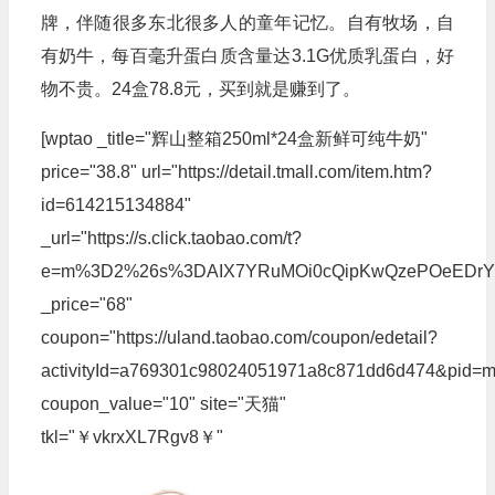
牌，伴随很多东北很多人的童年记忆。自有牧场，自
有奶牛，每百毫升蛋白质含量达3.1G优质乳蛋白，好
物不贵。24盒78.8元，买到就是赚到了。
[wptao _title="辉山整箱250ml*24盒新鲜可纯牛奶"
price="38.8" url="https://detail.tmall.com/item.htm?
id=614215134884"
_url="https://s.click.taobao.com/t?
e=m%3D2%26s%3DAIX7YRuMOi0cQipKwQzePOeEDrYVVa64
_price="68"
coupon="https://uland.taobao.com/coupon/edetail?
activityId=a769301c98024051971a8c871dd6d474&pid
coupon_value="10" site="天猫"
tkl="￥vkrxXL7Rgv8￥"