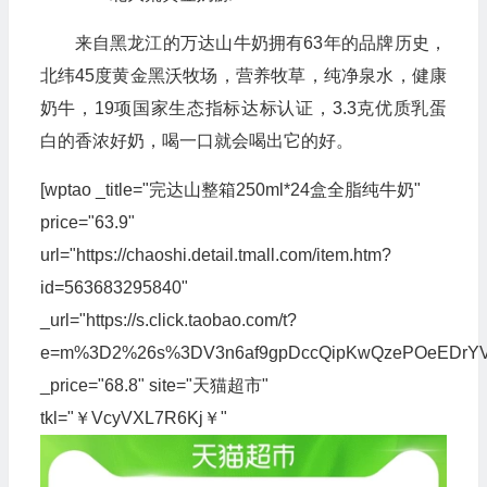
来自黑龙江的万达山牛奶拥有63年的品牌历史，
北纬45度黄金黑沃牧场，营养牧草，纯净泉水，健康
奶牛，19项国家生态指标达标认证，3.3克优质乳蛋
白的香浓好奶，喝一口就会喝出它的好。
[wptao _title="完达山整箱250ml*24盒全脂纯牛奶"
price="63.9"
url="https://chaoshi.detail.tmall.com/item.htm?
id=563683295840"
_url="https://s.click.taobao.com/t?
e=m%3D2%26s%3DV3n6af9gpDccQipKwQzePOeEDrYVVa64
_price="68.8" site="天猫超市"
tkl="￥VcyVXL7R6Kj￥"