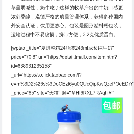
草呈弱碱性，奶牛吃了这样的牧草产出的牛奶口感更
浓郁香醇，遵循严格的质量管理体系，获得多种国内
外安全认证，饮用更放心。包装是圆形塑料瓶包装，
运输过程中不易破损，携带方便，3.2克优质蛋白。
[wptao _title="夏进整箱24瓶装243ml成长纯牛奶"
price="70.8" url="https://detail.tmall.com/item.htm?
id=638931235158"
_url="https://s.click.taobao.com/t?
e=m%3D2%26s%3DoOEzl6yu0QUcQipKwQzePOeEDrYVVa64
_price="85" site="天猫" tkl="￥HI6RXL7RAqh￥"