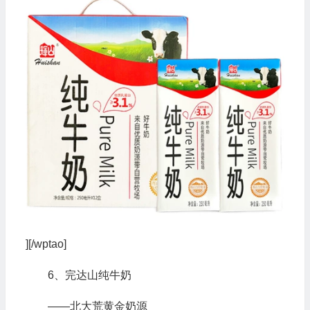
][/wptao]
6、完达山纯牛奶
——北大荒黄金奶源