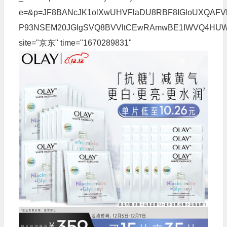
e=&p=JF8BANcJK1olXwUHVFlaDU8RBF8IGloUXQAFV
P93NSEM20JGlgSVQ8BVVltCEwRAmwBE1IWVQ4HUW
site="京东" time="1670289831"