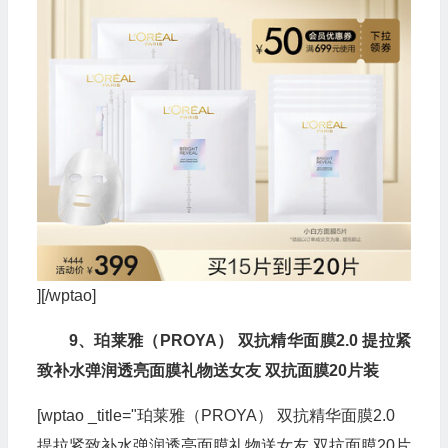
][/wptao]
9、珀莱雅（PROYA） 双抗精华面膜2.0 提拉紧
致补水弹润透亮面膜礼物送女友 双抗面膜20片装
[wptao _title="珀莱雅（PROYA） 双抗精华面膜2.0
提拉紧致补水弹润透亮面膜礼物送女友 双抗面膜20片