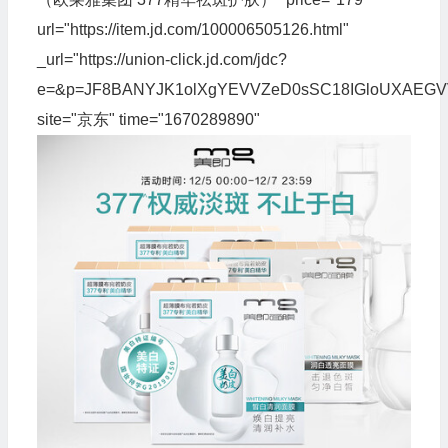
url="https://item.jd.com/100006505126.html"
_url="https://union-click.jd.com/jdc?
e=&p=JF8BANYJK1olXgYEVVZeD0sSC18IGloUXAE
site="京东" time="1670289890"