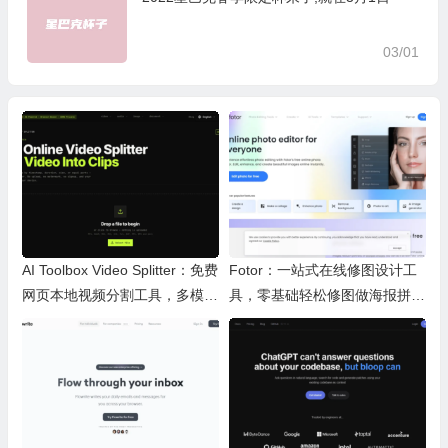
03/01
AI Toolbox Video Splitter：免费
Fotor：一站式在线修图设计工
网页本地视频分割工具，多模式
具，零基础轻松修图做海报拼图
裁切高清视频且保护隐私
文创内容