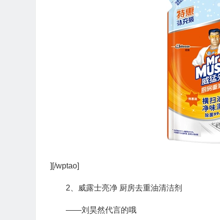
][/wptao]
2、威露士亮净 厨房去重油清洁剂
——刘昊然代言的哦