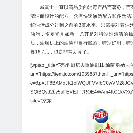
威露士一直以高品质的消毒产品而著称，而
清洁而设计的配方，含有快速渗透配方和多元洁
解油污成分达到之前的3倍水平。只需要对着油
油污，恢复光亮如新。尤其是对特别难清洁的抽
后，油烟机上的油渍即自行脱落，特别好用，特
要16.7元，也是非常划算了。
[wptao _title="亮净 厨房去重油剂1L 除菌 强效去油
url="https://item.jd.com/1039887.html" _url="https
e=&p=JF8BAMoJK1olWQUFVVlbC0wVM28JG
SQtBQyd2by5uFEVEJFJROE4WAm4KG1kVXg
site="京东"