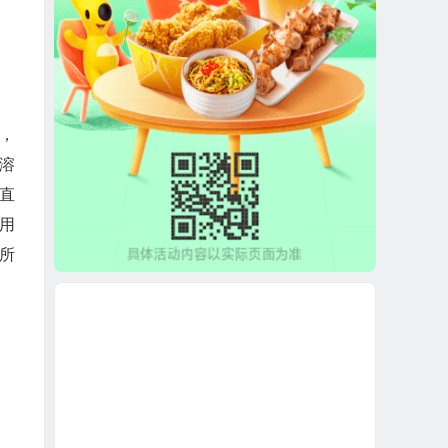
，
溶
直
用
所