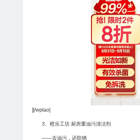
][/wptao]
3、橙乐工坊 厨房重油污清洁剂
——去油污，还防锈