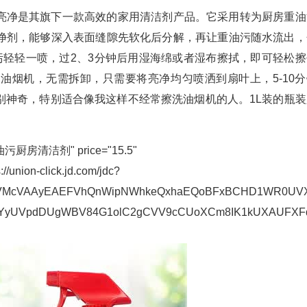
亮净是其旗下一款高效的家用清洁剂产品。它采用转为厨房重油
净剂，能够深入表面缝隙先软化后分解，再让重油污随水流出，
污轻轻一喷，过2、3分钟后用湿海绵或者湿布擦拭，即可轻松擦
油烟机，无需拆卸，只需要将亮净均匀喷洒到扇叶上，5-10分
别神奇，特别适合像我这样不经常擦洗油烟机的人。1L装的瓶装
污厨房清洁剂" price="15.5"
://union-click.jd.com/jdc?
VMcVAAyEAEFVhQnWipNWhkeQxhaEQoBFxBCHD1WR0UVX
YyUVpdDUgWBV84G1olC2gCVV9cCUoXCm8IK1kUXAUFXFd