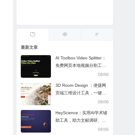
最新文章
AI Toolbox Video Splitter：
免费网页本地视频分割工
具，多模式裁切高清视频且
08/06
保护隐私
3D Room Design ：便捷网
页端三维设计工具，一键户
型建模、实时改色布景助力
08/06
装修设计
HeyScience：实用AI学术辅
助工具，助力文献调研、论
文审阅与日常学业研究工作
08/06