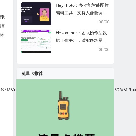
HeyPhoto：多功能智能图片
编辑工具，支持人像微调、
能
艺术创作与日常隐私防护
08/06
洁
Hexometer：团队协作型数
环
据工作平台，适配多场景数
据分析、高效办公与企业安
08/06
全管控
流量卡推荐
7MVcHSqI2WxJipVklWjOntkABrY3GBQkbKyWo5uV2vM2bxi2I25