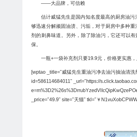
——大品牌，可信赖
估计威猛先生是国内知名度最高的厨房油污
够迅速分解顽固油渍、污垢，对于厨房中多种重
剂的刺鼻味道。另外，除了除油污，它还可以有效
保。
一瓶+一袋补充剂只要19.9元，价格更实惠
[wptao _title="威猛先生重油污净去油污抽油清洗剂" price="
id=586114684011" _url="https://s.click.taobao.co
e=m%3D2%26s%3DrrubYzedVlIcQipKwQzePOeED
_price="49.9" site="天猫" tkl="￥N1vuXobCPW