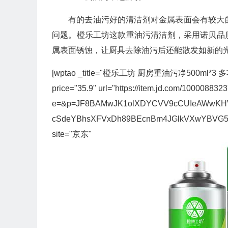
有的去油污好的清洁剂对金属表面会有较大
问题。橙乐工坊这款重油污清洁剂，采用诺贝品
属表面锈蚀，让厨具去除油污后还能散发如新的光
[wptao _title="橙乐工坊 厨房重油污净50
price="35.9" url="https://item.jd.com/10000883237
e=&p=JF8BAMwJK1olXDYCVV9cCUIeAWwKHV4
cSdeYBhsXFVxDh89BEcnBm4JGlkVXwYBVG
site="京东"