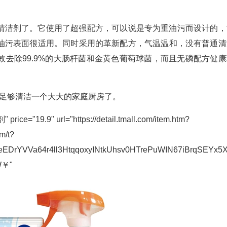
清洁剂了。它使用了超强配方，可以说是专为重油污而设计的，
油污表面很适用。同时采用的革新配方，气温温和，没有普通清
去除99.9%的大肠杆菌和金黄色葡萄球菌，而且无磷配方健康
，足够清洁一个大大的家庭厨房了。
19.9" url="https://detail.tmall.com/item.htm?
m/t?
rYVVa64r4ll3HtqqoxyINtkUhsv0HTrePuWIN67iBrqSEYx5XS
W￥"