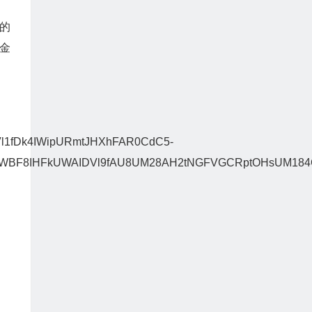
的
金
l1fDk4IWipURmtJHXhFAR0CdC5-
WBF8IHFkUWAIDVl9fAU8UM28AH2tNGFVGCRptOHsUM18