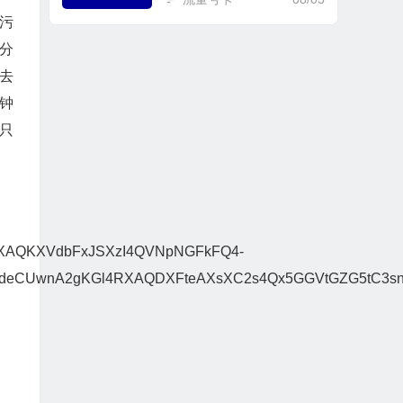
污
分
去
钟
只
AQKXVdbFxJSXzI4QVNpNGFkFQ4-
eCUwnA2gKGl4RXAQDXFteAXsXC2s4Qx5GGVtGZG5tC3s