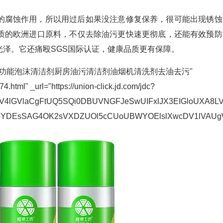
的腐蚀作用，所以用过后如果没注意修复保养，很可能出现锈蚀
质的欧洲进口原料，不仅去除油污更快速更彻底，还能有效预防
泽。它还痛殴SGS国际认证，健康品质更有保障。
0ml*3 多功能泡沫清洁剂厨房油污清洁剂油烟机清洗剂去油去污"
4.html" _url="https://union-click.jd.com/jdc?
lGVlaCgFtUQ5SQi0DBUVNGFJeSwUIFxlJX3EIGloUXA8LV
5YDEsSAG4OK2sVXDZUOl5cCUoUBWYOElslXwcDV1lVAUg