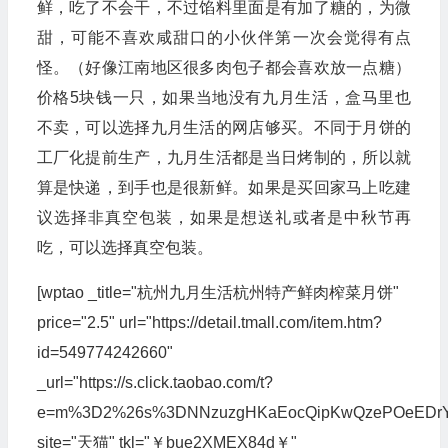
鲜，吃了不会干，不过馅料里面是有加了糖的，为微
甜，可能不喜欢咸甜口的小伙伴第一次会觉得有点
怪。（好像江南地区很多肉包子都会喜欢放一点糖）
价格5块钱一只，如果当地没有九月生活，盒马里也
不卖，可以选择九月生活的网店够买。不同于月饼的
工厂化提前生产，九月生活都是当日烤制的，所以就
算是快递，到手也是很新鲜。如果是买回家马上吃建
议选择非真空包装，如果是想送礼或者是中秋节再
吃，可以选择真空包装。
[wptao _title="杭州九月生活杭州特产鲜肉榨菜月饼"
price="2.5" url="https://detail.tmall.com/item.htm?
id=549774242660"
_url="https://s.click.taobao.com/t?
e=m%3D2%26s%3DNNzuzgHKaEocQipKwQzePOeEDrYVVa64
site="天猫" tkl="￥bue2XMEX84d￥"