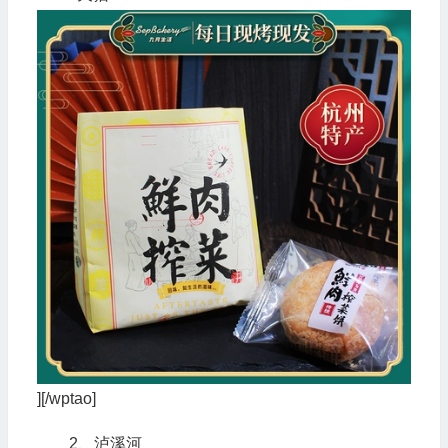
][/wptao]
2、泸溪河