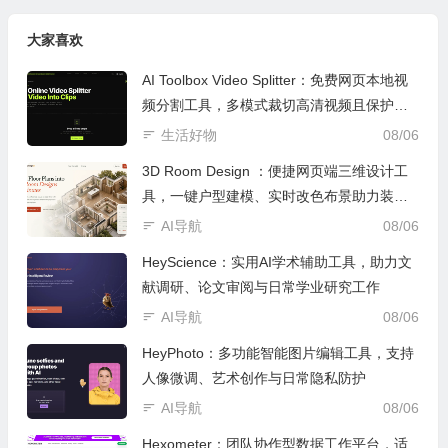
大家喜欢
AI Toolbox Video Splitter：免费网页本地视
频分割工具，多模式裁切高清视频且保护隐
私
生活好物
08/06
3D Room Design ：便捷网页端三维设计工
具，一键户型建模、实时改色布景助力装修
设计
AI导航
08/06
HeyScience：实用AI学术辅助工具，助力文
献调研、论文审阅与日常学业研究工作
AI导航
08/06
HeyPhoto：多功能智能图片编辑工具，支持
人像微调、艺术创作与日常隐私防护
AI导航
08/06
Hexometer：团队协作型数据工作平台，适