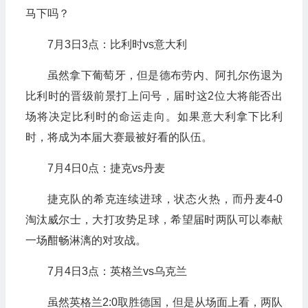
马下吗？
7月3日3点：比利时vs意大利
虽然拿下葡萄牙，但是德布劳内、阿扎尔伤退为
比利时的晋级前景打上问号，届时这2位大将能否出
场将决定比利时的命运走向。如果意大利拿下比利
时，将成为本届大赛最被好看的队伍。
7月4日0点：捷克vs丹麦
捷克队的希克连续进球，状态火热，而丹麦4-0
淘汰威尔士，大打攻势足球，希望届时两队可以奉献
一场酣畅淋漓的对攻战。
7月4日3点：英格兰vs乌克兰
虽然英格兰2:0取胜德国，但是从场面上看，两队