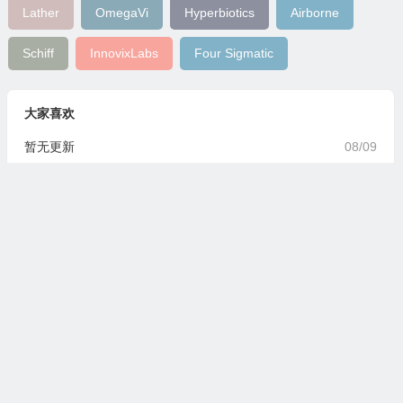
Lather
OmegaVi
Hyperbiotics
Airborne
Schiff
InnovixLabs
Four Sigmatic
大家喜欢
暂无更新
08/09
随机文章
iherb年末每日优惠 12月24日美容用品全场8
折
12/24
七夕情人节礼物送什么好 送女友七夕礼物清
单推荐
08/18