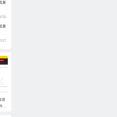
流量
3/30
流量
2/27
权音
作省