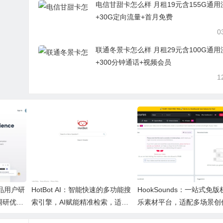
电信甘甜卡怎么样 月租19元含155G通用
+30G定向流量+首月免费
0
联通冬景卡怎么样 月租29元含100G通用
+300分钟通话+视频会员
1
产品用户研
HotBot AI：智能快速的多功能搜
HookSounds：一站式免版
调研优化
索引擎，AI赋能精准检索，适配
乐素材平台，适配多场景创
日常多场景
心又合规