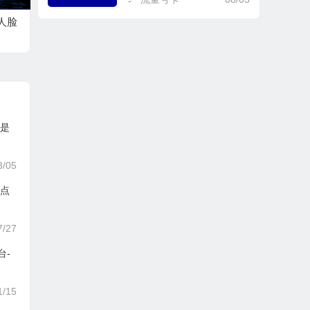
体人脸
定
（是
3/05
盘点
7/27
台-
1/15