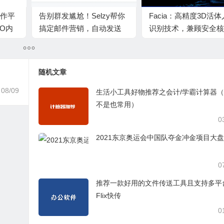
I写作平
告别群发尴尬！Selzy帮你
Facia：高精度3D活
O内
搞定邮件营销，自动发送
识别技术，兼顾安全核
效创
还能看数据，小白也能轻
验、多场景安防与企业
松上手
制服务
随机文章
08/09
生活小工具好物推荐之会计/学霸计算器
不是也常用）
0
2021东京奥运会中国队夺金冲金项目大
0
推荐一款好用的文件传送工具且支持多平
Flix快传
0