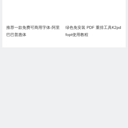
推荐一款免费可商用字体-阿里
绿色免安装 PDF 重排工具K2pd
巴巴普惠体
fopt使用教程
推荐8款来自站酷的免费可商用
推荐一款免费可商用的字体下
字体
载-优设标题黑