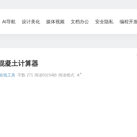
AI导航
设计美化
媒体视频
文档办公
安全隐私
编程开
混凝土计算器
在线工具
字数 271
阅读0分54秒
阅读模式