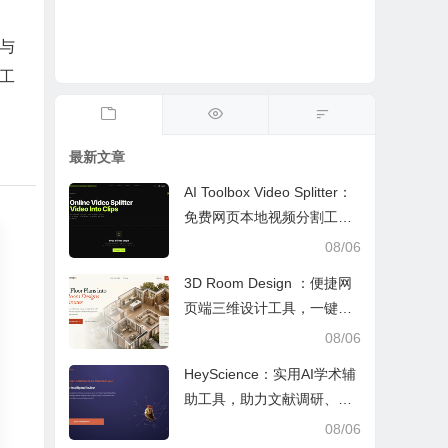
与
工
最新文章
AI Toolbox Video Splitter：
免费网页本地视频分割工
具，多模式裁切高清视频且
08/06
保护隐私
3D Room Design ：便捷网
页端三维设计工具，一键户
型建模、实时改色布景助力
08/06
装修设计
HeyScience：实用AI学术辅
助工具，助力文献调研、论
文审阅与日常学业研究工作
08/06