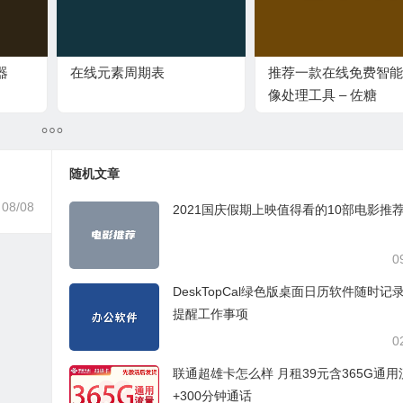
器
在线元素周期表
推荐一款在线免费智能
像处理工具 – 佐糖
随机文章
08/08
2021国庆假期上映值得看的10部电影推
0
DeskTopCal绿色版桌面日历软件随时记
提醒工作事项
0
联通超雄卡怎么样 月租39元含365G通用
+300分钟通话