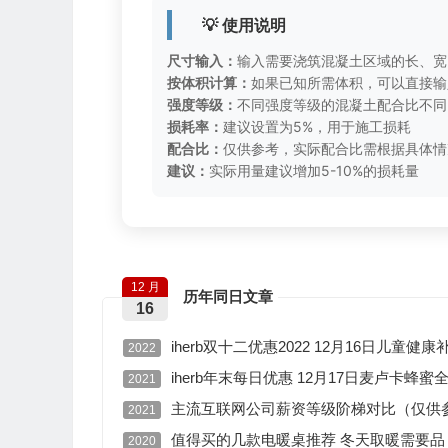
💡 使用说明
尺寸输入：
输入需要浇筑混凝土区域的长、宽
按体积计算：
如果已知所需体积，可以直接输
强度等级：
不同强度等级的混凝土配合比不同
损耗率：
建议设置为5%，用于施工损耗
配合比：
仅供参考，实际配合比需根据具体情
建议：
实际用量建议增加5-10%的损耗量
12 月
历年同日文章
16
iherb双十二优惠2022 12月16日儿童健康
2022
iherb年末每日优惠 12月17日麦卢卡蜂蜜
2021
主流互联网公司薪资等级阶梯对比（仅供
2021
值得买的几款电暖桌推荐 冬天取暖需要品
2020