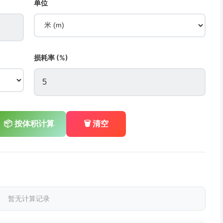
单位
损耗率 (%)
📦 按体积计算
🗑️ 清空
暂无计算记录