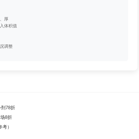
、厚
入体积值
况调整
补剂78折
全场8折
参考）