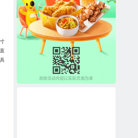
寸
直
具