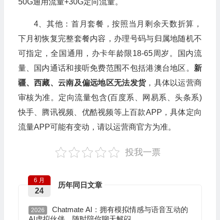
50G通用流量+30G定向流量。
4、其他：首月套餐，按照当月剩余天数折算，
下月初恢复完整套餐内容，办理号码与归属地随机不
可指定，全国通用，办卡年龄限18-65周岁。国内流
量、国内通话和接听免费范围不包括港澳台地区。
新
疆、西藏、云南及偏远地区无法发货
，具体以运营商
审核为准。定向流量包含(百度系、网易系、头条系)
快手、腾讯视频、优酷视频等上百款APP，具体定向
流量APP可能有变动，请以运营商官方为准。
投我一票
6 月
历年同日文章
24
Chatmate AI：拥有模拟情感与语音互动的
2026
AI虚拟伙伴，随时陪你聊天解闷