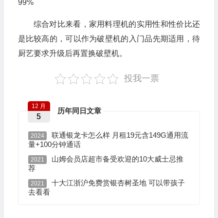
99%
综合对比来看，家用料理机的实用性和性价比还
是比较高的，可以作为破壁机的入门品先期适用，待
厨艺要求升级后再置换破壁机。
投我一票
12 月
历年同日文章
5
联通银龙卡怎么样 月租19元含149G通用流
2024
量+100分钟通话
山姆会员店超市备受欢迎的10大威士忌推
2021
荐
十大江浙沪免费赏银杏树圣地 可以带孩子
2021
去看看