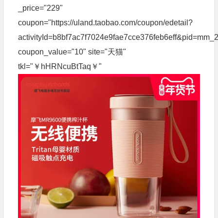
_price="229"
coupon="https://uland.taobao.com/coupon/edetail?
activityId=b8bf7ac7f7024e9fae7cce376feb6eff&pid=m
coupon_value="10" site="天猫"
tkl="￥hHRNcuBtTaq￥"