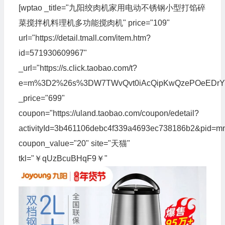
[wptao _title="九阳绞肉机家用电动不锈钢小型打馅碎
菜搅拌机料理机多功能搅肉机" price="109"
url="https://detail.tmall.com/item.htm?
id=571930609967"
_url="https://s.click.taobao.com/t?
e=m%3D2%26s%3DW7TWvQvt0iAcQipKwQzePOeEDrYVVa64
_price="699"
coupon="https://uland.taobao.com/coupon/edetail?
activityId=3b461106debc4f339a4693ec738186b2&pid
coupon_value="20" site="天猫"
tkl="￥qUzBcuBHqF9￥"