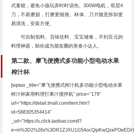
式童锁，避免小孩玩弄时时误伤。300W电机，双层4
刀，不易磨损，打磨更细致。杯体、刀片随意拆卸更
易清洗，安装方便。
可自制馅料、百味佐料、宝宝辅食，不到百元的
料理神器，助你成为朋友圈的美食小达人。
第二款、摩飞便携式多功能小型电动水果
榨汁杯
[wptao _title="摩飞便携式榨汁机多功能小型电动水果
榨汁杯家用料理打果汁搅拌机" price="179"
url="https://detail.tmall.com/item.htm?
id=588305354414"
_url="https://s.click.taobao.com/t?
e=m%3D2%26s%3DR1ZJXU1G54ocQipKwQzePOeEDrYVVa64