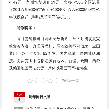
租49元，之后恢复月租59元。套餐含50G全国流量
（20G通用+‌30G定向）+100分钟通话+300M宽带+1
年视频会员（咪咕及芒果TV会员）。
特别提示：
首月套餐按当月剩余天数折算，至下月初恢复完
整套餐内容。办理号码和归属地随机不可指定，全国
通用，办卡年龄16-65周岁。国内流量、国内通话和
接听免费范围不包括港澳台地区。新疆、云南、西藏
及偏远地区无法发货，具体以运营商审核为准。
投我一票
9 月
历年同日文章
4
电信柠檬卡怎么样 月租19元含120G通用流