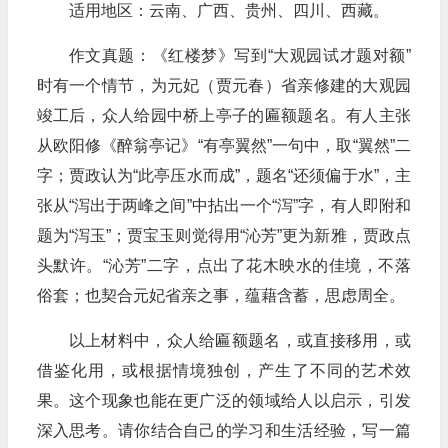
适用地区：云南、广西、贵州、四川、西藏。
作文真题：《红楼梦》写到“大观园试才题对额”
时有一个情节，为元妃（贾元春）省亲修建的大观园
竣工后，众人给园中桥上亭子的匾额题名。有人主张
从欧阳修《醉翁亭记》“有亭翼然”一句中，取“翼然”二
字；贾政认为“此亭压水而成”，题名“还须偏于水”，主
张从“泻出于两峰之间”中拈出一个“泻”字，有人即附和
题为“泻玉”；贾宝玉则觉得用“沁芳”更为新雅，贾政点
头默许。“沁芳”二字，点出了花木映水的佳境，不落
俗套；也契合元妃省亲之事，蕴藉含蓄，思虑周全。
以上材料中，众人给匾额题名，或直接移用，或
借鉴化用，或根据情境独创，产生了不同的艺术效
果。这个现象也能在更广泛的领域给人以启示，引发
深入思考。请你结合自己的学习和生活经验，写一篇