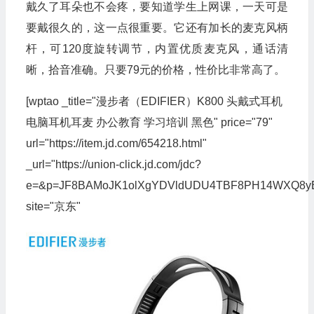
戴久了耳朵也不会疼，要知道学生上网课，一天可是
要戴很久的，这一点很重要。它还有加长的麦克风柄
杆，可120度旋转调节，内置优质麦克风，通话清
晰，拾音准确。只要79元的价格，性价比非常高了。
[wptao _title="漫步者（EDIFIER）K800 头戴式耳机
电脑耳机耳麦 办公教育 学习培训 黑色" price="79"
url="https://item.jd.com/654218.html"
_url="https://union-click.jd.com/jdc?
e=&p=JF8BAMoJK1olXgYDVldUDU4TBF8PH14WXQ8y
site="京东"