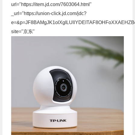
url="https://item.jd.com/7603064.html"
_url="https://union-click.jd.com/jdc?
e=&p=JF8BAMgJK1olXgILUllYDEITAF8OHFoXXAEH
site="京东"