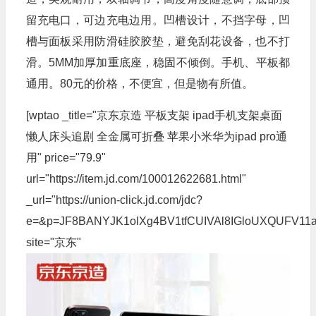
留充电口，可边充电边用。凹槽设计，不挡字母，凹
槽与面板采用防滑硅胶胶垫，避免刮花设备，也不打
滑。5MM加厚加重底座，稳固不倾倒。手机、平板都
通用。80元的价格，不便宜，但是物有所值。
[wptao _title="京东京造 平板支架 ipad手机支架桌面
懒人床头追剧 全金属可折叠 苹果小米华为ipad pro通
用" price="79.9"
url="https://item.jd.com/100012622681.html"
_url="https://union-click.jd.com/jdc?
e=&p=JF8BANYJK1olXg4BV1tfCUIVAl8IGloUXQUF
site="京东"