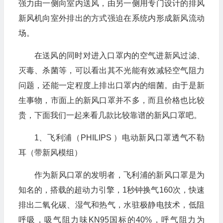
强力由一侧向室内送风，由另一侧用专门设计的排风
新风机向室外排出的方式强迫在系统内形成新风流动
场。
在送风的同时对进入口罩内的空气进新风过滤、
灭毒、杀菌等，可以看出其不光能有效减轻空气阻力
问题，还能一定程度上排出口罩内的细菌。由于是新
生事物，市面上的新风口罩并不多，而且价格也比较
贵，下面我们一起来看几款比较靠谱的新风口罩吧。
1、飞利浦（PHILIPS ）电动新风口罩透气不勒
耳（带新风模组）
作为新风口罩的发明者，飞利浦的新风口罩是为
知名的，搭载的超动力引擎，1秒钟换气160次，快速
排出二氧化碳、湿气和热气，水驻极静电技术，低阻
呼吸，吸气阻力味KN95国标的40%，呼气阻力为