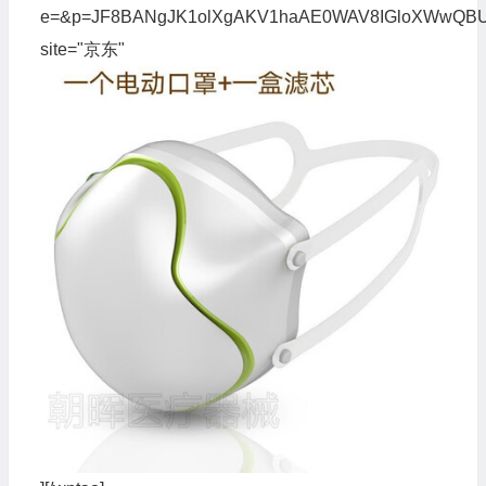
e=&p=JF8BANgJK1olXgAKV1haAE0WAV8IGloXWwQB
site="京东"