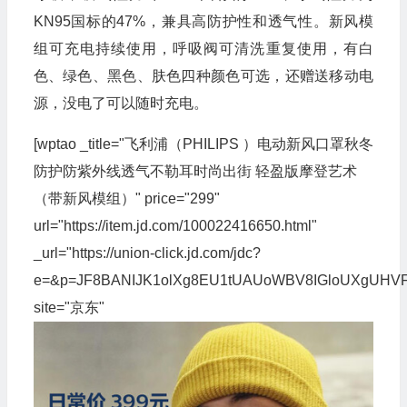
KN95国标的47%，兼具高防护性和透气性。新风模
组可充电持续使用，呼吸阀可清洗重复使用，有白
色、绿色、黑色、肤色四种颜色可选，还赠送移动电
源，没电了可以随时充电。
[wptao _title="飞利浦（PHILIPS ）电动新风口罩秋冬
防护防紫外线透气不勒耳时尚出街 轻盈版摩登艺术
（带新风模组）" price="299"
url="https://item.jd.com/100022416650.html"
_url="https://union-click.jd.com/jdc?
e=&p=JF8BANIJK1olXg8EU1tUAUoWBV8IGloUXgU
site="京东"