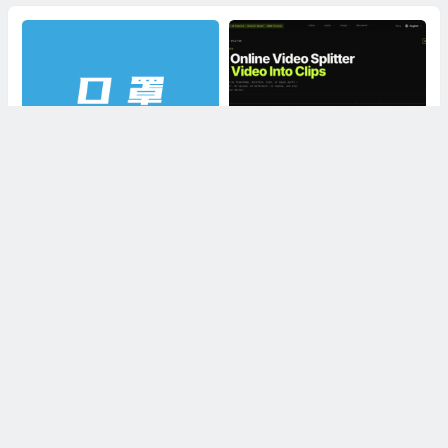
盘点8大质量靠谱医用口罩品牌
AI Toolbox Video Splitter：免费
和产品推荐
网页本地视频分割工具，多模式
裁切高清视频且保护隐私
Fotor：一站式在线修图设计工
Flowrite：智能邮件写作工具，
具，零基础轻松修图做海报拼图
AI自动生成办公消息，减少沟通
文创内容
时间，提升办公效率