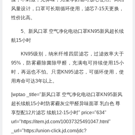
风量设计，口罩可长期循环使用，滤芯7-15天更换，
性价比高。
5、新风口罩 空气净化电动口罩KN95新风超长续
航15小时
KN95级别，纳米纤维四层滤芯，过滤效率大于
95%，防雾霾除菌除甲醛，充满电可持续使用15小
时，再远也不怕。只需KN95滤芯，可循环使用，使
用寿命可达3年以上。
[wptao _title="新风口罩 空气净化电动口罩KN95新风
超长续航15小时防雾霾灰尘甲醛异味面罩 乳白色 尊
享型配12片滤芯 续航12-15小时" price="634"
url="https://item.jd.com/10037325491047.html"
_url="https://union-click.jd.com/jdc?