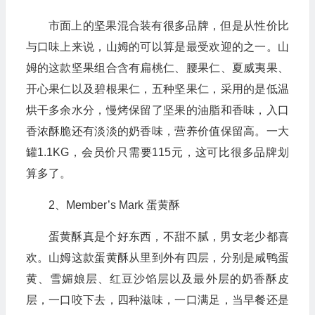
市面上的坚果混合装有很多品牌，但是从性价比
与口味上来说，山姆的可以算是最受欢迎的之一。山
姆的这款坚果组合含有扁桃仁、腰果仁、夏威夷果、
开心果仁以及碧根果仁，五种坚果仁，采用的是低温
烘干多余水分，慢烤保留了坚果的油脂和香味，入口
香浓酥脆还有淡淡的奶香味，营养价值保留高。一大
罐1.1KG，会员价只需要115元，这可比很多品牌划
算多了。
2、Member’s Mark 蛋黄酥
蛋黄酥真是个好东西，不甜不腻，男女老少都喜
欢。山姆这款蛋黄酥从里到外有四层，分别是咸鸭蛋
黄、雪媚娘层、红豆沙馅层以及最外层的奶香酥皮
层，一口咬下去，四种滋味，一口满足，当早餐还是