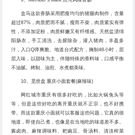
盒马这款香肠采用肥瘦均匀的猪腿肉制作，含量
超过87%，肉质肥而不腻，瘦而不柴，肉质紧实有弹
性，不添加淀粉，肉质鲜嫩又有纤维感。天然盐渍绵
阳肠衣，手工清洗，去腥除杂，灌入猪肉，丰盈多
汁，入口Q弹爽脆。地道台式配方，腌制48小时，层
层入味，以甜味为主，伴随特殊的香料味，口感平衡
不油腻。烤制、油煎、水煮都美味。
10、觅世盘 重庆小面套餐(麻辣味)
网红城市重庆有很多好吃的，比如火锅兔头等
等，但是这些好吃的离开重庆就不正宗，也不好携
带。而这款重庆小面就可以客服这些问题，它真的很
地道，即使自己煮，也像是在当地吃的味道差不多。
酱卤肉、麻辣调味料、耙豌豆、骨汤料、清淡榨菜