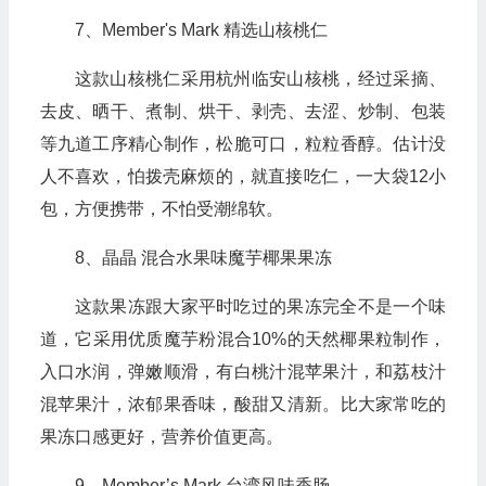
7、Member's Mark 精选山核桃仁
这款山核桃仁采用杭州临安山核桃，经过采摘、
去皮、晒干、煮制、烘干、剥壳、去涩、炒制、包装
等九道工序精心制作，松脆可口，粒粒香醇。估计没
人不喜欢，怕拨壳麻烦的，就直接吃仁，一大袋12小
包，方便携带，不怕受潮绵软。
8、晶晶 混合水果味魔芋椰果果冻
这款果冻跟大家平时吃过的果冻完全不是一个味
道，它采用优质魔芋粉混合10%的天然椰果粒制作，
入口水润，弹嫩顺滑，有白桃汁混苹果汁，和荔枝汁
混苹果汁，浓郁果香味，酸甜又清新。比大家常吃的
果冻口感更好，营养价值更高。
9、Member’s Mark 台湾风味香肠