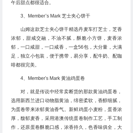
午后甜点都很适合。
3、Member’s Mark 芝士夹心饼干
山姆这款芝士夹心饼干精选丹麦车打芝士，芝香
浓郁，甜咸交融，不油不腻，酥脆小方饼，麦香浓
郁，一口咸甜，一口咸香，一盒56包，大分量，大满
足，独立小包装，便于携带，易分享，配牛奶、配咖
啡都很完美。
4、Member's Mark 黄油鸡蛋卷
对，就是传说中经常卖断货的那款黄油鸡蛋卷，
选用新西兰进口动物脂黄油，绵密柔软，香醇细腻，
为蛋卷带来浓郁黄油香气。新鲜鸡蛋小麦粉，蛋香浓
厚，馥郁麦香，采用港澳传统蛋卷制作工艺，手工制
作，还原蛋卷酥脆口感，浓香持久，色香味俱全，大