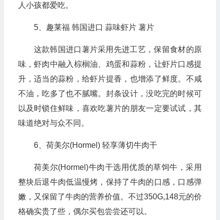
人小孩都爱吃。
5、趣莱福 韩国进口 蒜味虾片 薯片
这款韩国进口薯片采用先进工艺，保留食材的原
味，虾肉中融入棕榈油、鸡蛋和蒜粉，让虾片口感提
升，适当的蒜粉，给虾片提香，也增添了鲜度。不咸
不油，吃多了也不腻嘴。封条设计，没吃完的时候可
以及时锁住鲜味，喜欢吃薯片的朋友一定要试试，其
味道绝对与众不同。
6、荷美尔(Hormel) 轻享薄切牛肉干
荷美尔(Hormel)牛肉干选用优质的草饲牛，采用
整块后退牛肉低温慢烤，保持了牛肉的口感，口感弹
嫩，又保留了牛肉的营养价值。不过350G,148元的价
格确实贵了些，偶尔买包尝尝还可以。