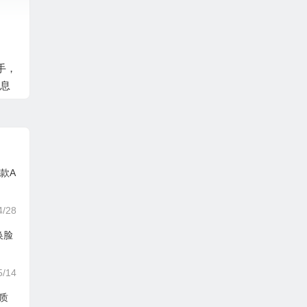
助手，
息
这款A
4/28
换脸
5/14
质