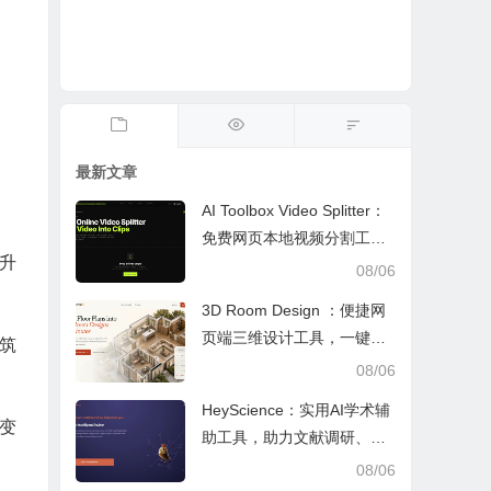
最新文章
AI Toolbox Video Splitter：
免费网页本地视频分割工
升
具，多模式裁切高清视频且
08/06
保护隐私
3D Room Design ：便捷网
页端三维设计工具，一键户
筑
型建模、实时改色布景助力
08/06
装修设计
HeyScience：实用AI学术辅
字变
助工具，助力文献调研、论
文审阅与日常学业研究工作
08/06