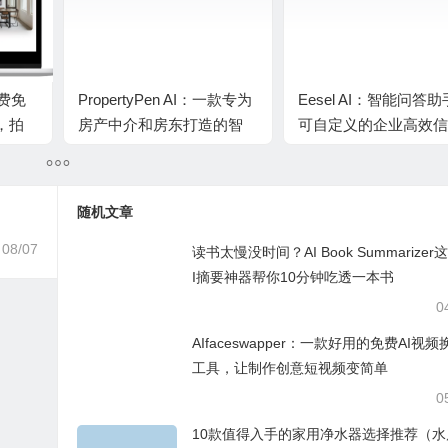
免费免
PropertyPen AI：一款专为
Eesel AI：智能问答
，拍
房产中介和房东打造的智
可自定义的企业高效信
果图，
能房源描述与文案生成助
服务工具，适配多场景
备
手
随机文章
08/07
读书太慢没时间？AI Book Summarizer
I摘要神器帮你10分钟吃透一本书
0
AIfaceswapper：一款好用的免费AI视频
工具，让制作创意短视频变简单
0
10款值得入手的家用净水器选择推荐（水