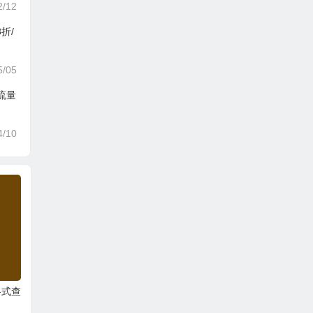
2/12
折/
5/05
流量
4/10
格式查