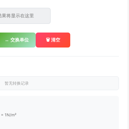
↔️ 交换单位
🗑️ 清空
暂无转换记录
 1N/m²