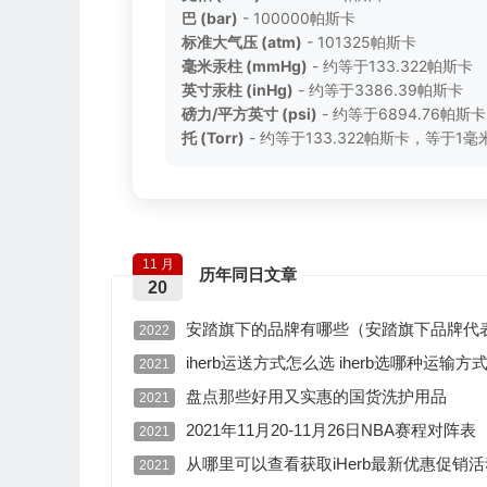
巴 (bar)
- 100000帕斯卡
标准大气压 (atm)
- 101325帕斯卡
毫米汞柱 (mmHg)
- 约等于133.322帕斯卡
英寸汞柱 (inHg)
- 约等于3386.39帕斯卡
磅力/平方英寸 (psi)
- 约等于6894.76帕斯卡
托 (Torr)
- 约等于133.322帕斯卡，等于1
11 月
历年同日文章
20
安踏旗下的品牌有哪些（安踏旗下品牌代
2022
iherb运送方式怎么选 iherb选哪种运输方
2021
盘点那些好用又实惠的国货洗护用品
2021
2021年11月20-11月26日NBA赛程对阵表
2021
从哪里可以查看获取iHerb最新优惠促销活
2021