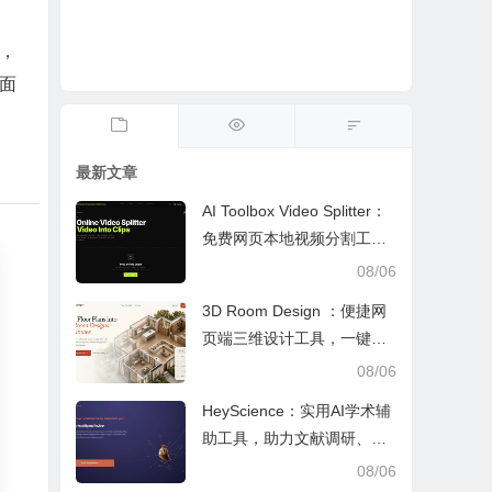
，
面
最新文章
AI Toolbox Video Splitter：
免费网页本地视频分割工
具，多模式裁切高清视频且
08/06
保护隐私
3D Room Design ：便捷网
页端三维设计工具，一键户
型建模、实时改色布景助力
08/06
装修设计
HeyScience：实用AI学术辅
助工具，助力文献调研、论
文审阅与日常学业研究工作
08/06