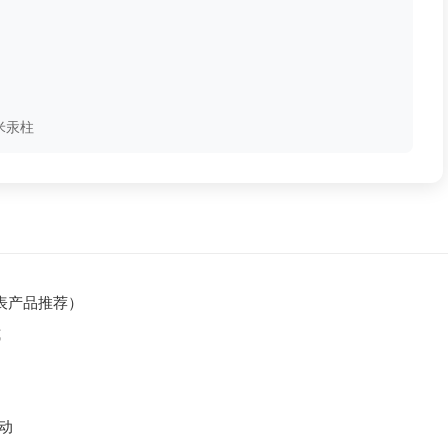
毫米汞柱
表产品推荐）
式
动