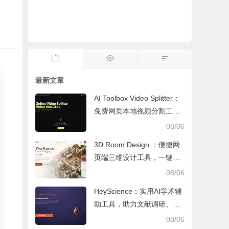
最新文章
AI Toolbox Video Splitter：
免费网页本地视频分割工
具，多模式裁切高清视频且
08/06
保护隐私
3D Room Design ：便捷网
页端三维设计工具，一键户
型建模、实时改色布景助力
08/06
装修设计
HeyScience：实用AI学术辅
助工具，助力文献调研、论
文审阅与日常学业研究工作
08/06