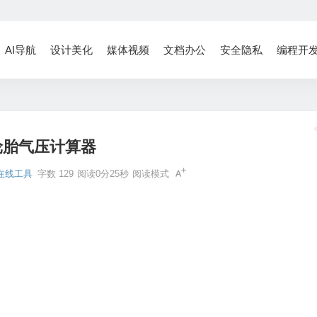
AI导航
设计美化
媒体视频
文档办公
安全隐私
编程开
轮胎气压计算器
在线工具
字数 129
阅读0分25秒
阅读模式