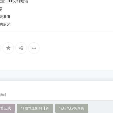
量+100分钟通话
荐
去看看
的厨艺
html
计算公式
轮胎气压如何计算
轮胎气压换算表