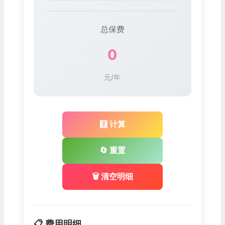
总保费
0
元/年
🧮 计算
🔄 重置
🗑️ 清空明细
📋 费用明细