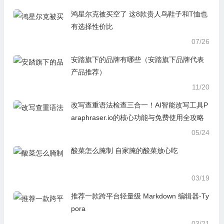
鸿星尔克被买空了 这8款贵人鸟鞋子和T恤也
有选择性价比
07/26
安踏旗下的品牌有哪些（安踏旗下品牌代表
产品推荐）
11/20
改写查重语法检查三合一！AI智能改写工具P
araphraser.io的核心功能与免费使用全攻略
05/24
酸菜怎么腌制 自家腌的酸菜放心吃
03/19
推荐一款跨平台轻量级 Markdown 编辑器-Ty
pora
03/21