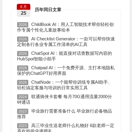
6 月
历年同日文章
25
ChildBook AI：用人工智能技术帮你轻松创
2026
作专属个性化儿童故事绘本
AI Checklist Generator：一款可以帮你快速
2026
定制各行各业专属工作清单的AI工具
ChatSpot AI：能直接对话查数据写内容的
2026
HubSpot智能小助手
Chatpad AI：一个免费开源、主打本地隐私
2026
保护的ChatGPT好用界面
ChatNode：一个能帮你训练专属AI助手、
2026
轻松搞定客服与培训的日常实用工具
联通骑侠卡套餐 每月70G通用流量2000分
2024
钟通话
毕业旅行需要准备什么 毕业旅行必备物品
2023
推荐
高三毕业生送老师什么礼物好 6款老师一定
2023
喜欢的毕业谢师礼