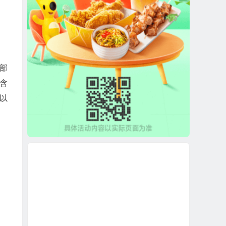
部
含
可以