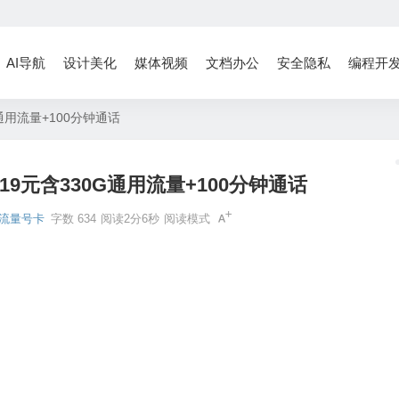
AI导航
设计美化
媒体视频
文档办公
安全隐私
编程开
通用流量+100分钟通话
9元含330G通用流量+100分钟通话
流量号卡
字数 634
阅读2分6秒
阅读模式