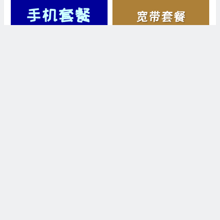
联通流量卡套餐有哪些类型 联
湖北宽带哪家好用又便宜 电信
通手机卡套餐价格表2026
宽带套餐价格表2025
上一篇
下一篇
联通大熊卡怎么样 月租29元含100G通用流量+500分钟通话+视频会员
电信星辉卡怎么样 月租29元含205G通用流量+30G定向流量+首月免费
©2019-2025. 版权所有
优品评测
/
网站地图
/
关于我们
/
苏ICP备
06030674号-1