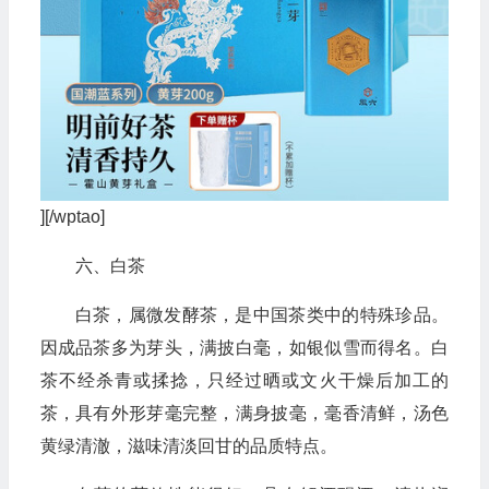
][/wptao]
六、白茶
白茶，属微发酵茶，是中国茶类中的特殊珍品。
因成品茶多为芽头，满披白毫，如银似雪而得名。白
茶不经杀青或揉捻，只经过晒或文火干燥后加工的
茶，具有外形芽毫完整，满身披毫，毫香清鲜，汤色
黄绿清澈，滋味清淡回甘的品质特点。