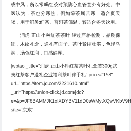
或中风，所以常喝红茶对预防心血管意外有好处。中
医认为，茶也分寒热，例如绿茶属苦寒，适合夏天
喝，用于消暑;红茶、普洱茶偏温，较适合冬天饮用。
润虎 正山小种红茶茶叶 经过严格检测，品质保
证，木纹礼盒，送礼有面子。茶叶紧结壮实，色泽乌
润，汤色红润，口感醇厚。
[wptao _title="润虎 正山小种红茶茶叶礼盒装300g武
夷红茶客户送礼企业福利茶叶伴手礼" price="158"
url="https://item.jd.com/2221610.html"
_url="https://union-click.jd.com/jdc?
e=&p=JF8BAMMJK1olXDYBV11dD0sWMytXQwVKbV9H
site="京东"