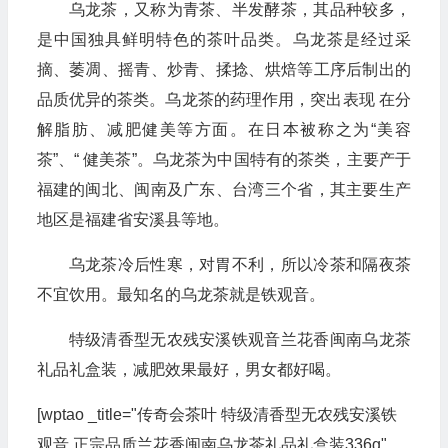
乌龙茶，又称为青茶、半发酵茶，其品种较多，
是中国独具鲜明特色的茶叶品类。乌龙茶是经过采
摘、萎凋、摇青、炒青、揉捻、烘焙等工序后制出的
品质优异的茶类。乌龙茶的药理作用，突出表现 在分
解脂肪、减肥健美等方面。在日本被称之为“美容
茶”、“ 健美茶”。乌龙茶为中国特有的茶类，主要产于
福建的闽北、闽南及广东、台湾三个省，其主要生产
地区是福建省安溪县等地。
乌龙茶冷后性寒，对胃不利，所以冷茶和隔夜茶
不宜饮用。最知名的乌龙茶就是铁观音。
特级清香型无农残安溪铁观音兰花香闽南乌龙茶
礼品礼盒装，减肥效果最好，男女都好喝。
[wptao _title="传奇会茶叶 特级清香型无农残安溪铁
观音 正宗品质兰花香闽南乌龙茶礼品礼盒装336g"