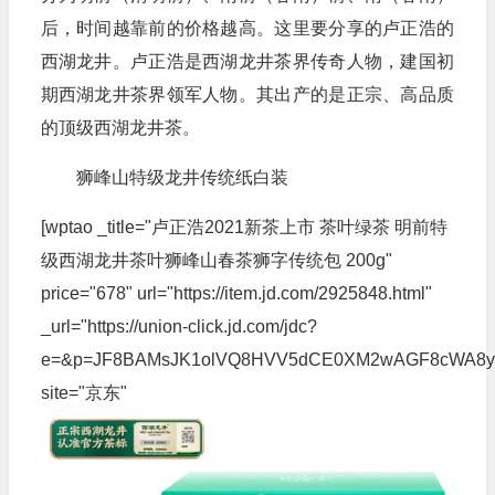
后，时间越靠前的价格越高。这里要分享的卢正浩的
西湖龙井。卢正浩是西湖龙井茶界传奇人物，建国初
期西湖龙井茶界领军人物。其出产的是正宗、高品质
的顶级西湖龙井茶。
狮峰山特级龙井传统纸白装
[wptao _title="卢正浩2021新茶上市 茶叶绿茶 明前特
级西湖龙井茶叶狮峰山春茶狮字传统包 200g"
price="678" url="https://item.jd.com/2925848.html"
_url="https://union-click.jd.com/jdc?
e=&p=JF8BAMsJK1olVQ8HVV5dCE0XM2wAGF8cWA8
site="京东"