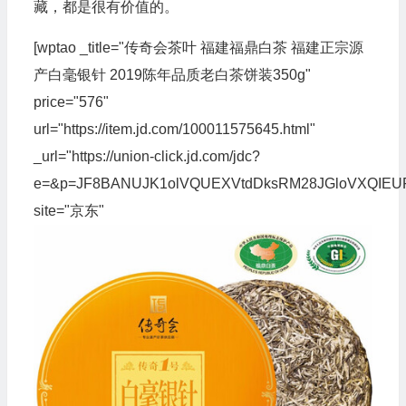
藏，都是很有价值的。
[wptao _title="传奇会茶叶 福建福鼎白茶 福建正宗源
产白毫银针 2019陈年品质老白茶饼装350g"
price="576"
url="https://item.jd.com/100011575645.html"
_url="https://union-click.jd.com/jdc?
e=&p=JF8BANUJK1olVQUEXVtdDksRM28JGloVXQI
site="京东"