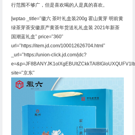
行范围不够广，但是喜欢喝的人是真的喜欢。
[wptao _title="徽六 茶叶礼盒装200g 霍山黄芽 明前黄
绿茶芽茶安徽原产黄茶年货送礼礼盒装 2021年新茶
国潮蓝礼盒" price="360"
url="https://item.jd.com/100012626704.html"
_url="https://union-click.jd.com/jdc?
e=&p=JF8BANYJK1olXgEBUltZCkkTAl8IGloUXQUF
site="京东"