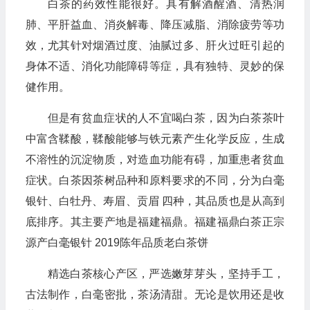
白茶的药效性能很好。具有解酒醒酒、清热润
肺、平肝益血、消炎解毒、降压减脂、消除疲劳等功
效，尤其针对烟酒过度、油腻过多、肝火过旺引起的
身体不适、消化功能障碍等症，具有独特、灵妙的保
健作用。
但是有贫血症状的人不宜喝白茶，因为白茶茶叶
中富含鞣酸，鞣酸能够与铁元素产生化学反应，生成
不溶性的沉淀物质，对造血功能有碍，加重患者贫血
症状。白茶因茶树品种和原料要求的不同，分为白毫
银针、白牡丹、寿眉、贡眉 四种，其品质也是从高到
底排序。其主要产地是福建福鼎。福建福鼎白茶正宗
源产白毫银针 2019陈年品质老白茶饼
精选白茶核心产区，严选嫩芽芽头，坚持手工，
古法制作，白毫密批，茶汤清甜。无论是饮用还是收