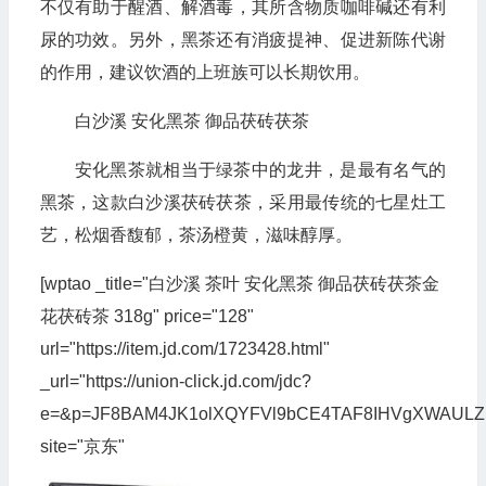
不仅有助于醒酒、解酒毒，其所含物质咖啡碱还有利
尿的功效。另外，黑茶还有消疲提神、促进新陈代谢
的作用，建议饮酒的上班族可以长期饮用。
白沙溪 安化黑茶 御品茯砖茯茶
安化黑茶就相当于绿茶中的龙井，是最有名气的
黑茶，这款白沙溪茯砖茯茶，采用最传统的七星灶工
艺，松烟香馥郁，茶汤橙黄，滋味醇厚。
[wptao _title="白沙溪 茶叶 安化黑茶 御品茯砖茯茶金
花茯砖茶 318g" price="128"
url="https://item.jd.com/1723428.html"
_url="https://union-click.jd.com/jdc?
e=&p=JF8BAM4JK1olXQYFVl9bCE4TAF8IHVgXWAU
site="京东"