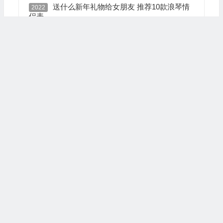
送什么新年礼物给女朋友 推荐10款浪琴情
2022
侣表
iHerb 2021年元旦迎新促 全场79折优惠
2020
本文由
Alexer
发表于2021年12月25日 11:05:00
转载请务必保留本文链接：
https://www.ntxen.com/5668.html
茶叶的品质
茶叶品种选择
春节送哪个茶叶好