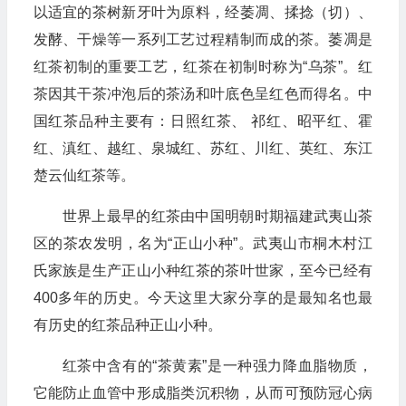
以适宜的茶树新牙叶为原料，经萎凋、揉捻（切）、
发酵、干燥等一系列工艺过程精制而成的茶。萎凋是
红茶初制的重要工艺，红茶在初制时称为“乌茶”。红
茶因其干茶冲泡后的茶汤和叶底色呈红色而得名。中
国红茶品种主要有：日照红茶、 祁红、昭平红、霍
红、滇红、越红、泉城红、苏红、川红、英红、东江
楚云仙红茶等。
世界上最早的红茶由中国明朝时期福建武夷山茶
区的茶农发明，名为“正山小种”。武夷山市桐木村江
氏家族是生产正山小种红茶的茶叶世家，至今已经有
400多年的历史。今天这里大家分享的是最知名也最
有历史的红茶品种正山小种。
红茶中含有的“茶黄素”是一种强力降血脂物质，
它能防止血管中形成脂类沉积物，从而可预防冠心病