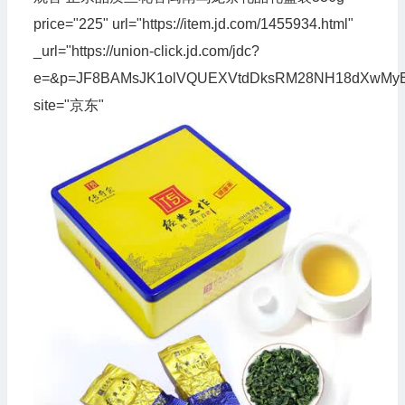
price="225" url="https://item.jd.com/1455934.html"
_url="https://union-click.jd.com/jdc?
e=&p=JF8BAMsJK1olVQUEXVtdDksRM28NH18dXwMy
site="京东"