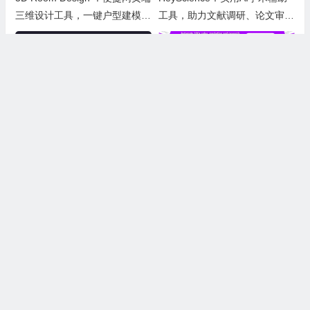
三维设计工具，一键户型建模、
工具，助力文献调研、论文审阅
实时改色布景助力装修设计
与日常学业研究工作
HeyPhoto：多功能智能图片编
Hexometer：团队协作型数据工
辑工具，支持人像微调、艺术创
作平台，适配多场景数据分析、
作与日常隐私防护
高效办公与企业安全管控
上一篇
下一篇
通义千问（Qwen）：阿里巴巴集团旗下的超大规模语言模型
Lovable：一个可以零代码构建Web应用与网站的AI全栈开发平台