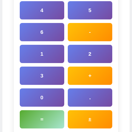
4
5
6
-
1
2
3
+
0
.
=
±