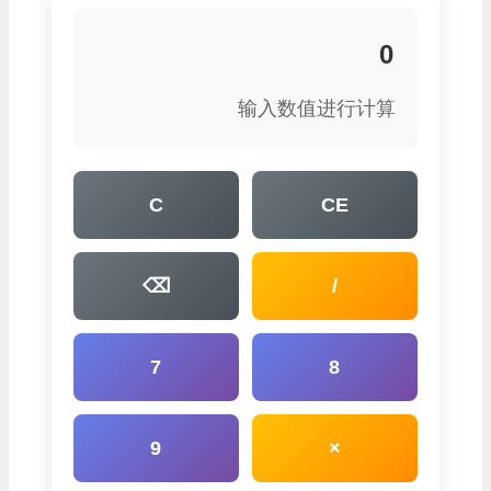
输入数值进行计算
C
CE
⌫
/
7
8
9
×