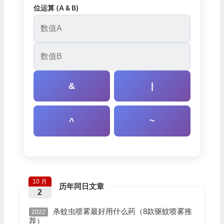
位运算 (A & B)
&
|
^
~
10 月
历年同日文章
2
杀蚊虫喷雾最好用什么药（8款驱蚊喷雾推
2022
荐）