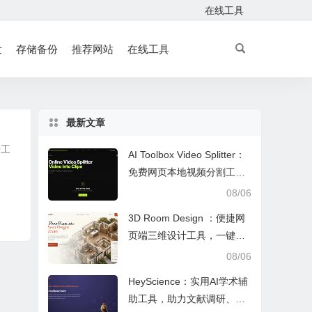
在线工具
发
存储备份
推荐网站
在线工具
最新文章
开工
AI Toolbox Video Splitter：
免费网页本地视频分割工
具，多模式裁切高清视频且
08/06
保护隐私
3D Room Design ：便捷网
页端三维设计工具，一键户
型建模、实时改色布景助力
08/06
装修设计
HeyScience：实用AI学术辅
助工具，助力文献调研、论