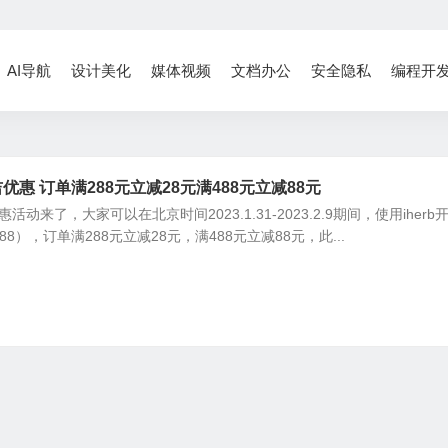
AI导航
设计美化
媒体视频
文档办公
安全隐私
编程开
大吉优惠 订单满288元立减28元满488元立减88元
优惠活动来了，大家可以在北京时间2023.1.31-2023.2.9期间，使用iherb
88），订单满288元立减28元，满488元立减88元，此...