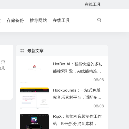
在线工具
发
存储备份
推荐网站
在线工具
最新文章
、虫
HotBot AI：智能快速的多功
为儿
能搜索引擎，AI赋能精准检
索，适配日常多场景
08/08
HookSounds：一站式免版
权音乐素材平台，适配多场
景创作省心又合规
08/08
RipX：智能AI音频制作工作
站，轻松拆分混音素材，助