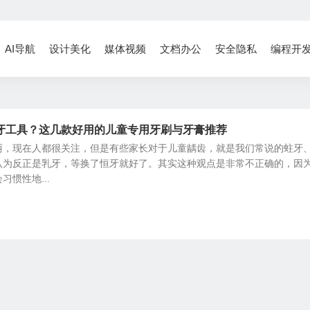
AI导航
设计美化
媒体视频
文档办公
安全隐私
编程开
牙工具？这几款好用的儿童专用牙刷与牙膏推荐
丽，现在人都很关注，但是有些家长对于儿童龋齿，就是我们常说的蛀牙
认为反正是乳牙，等换了恒牙就好了。其实这种观点是非常不正确的，因
惯性地...