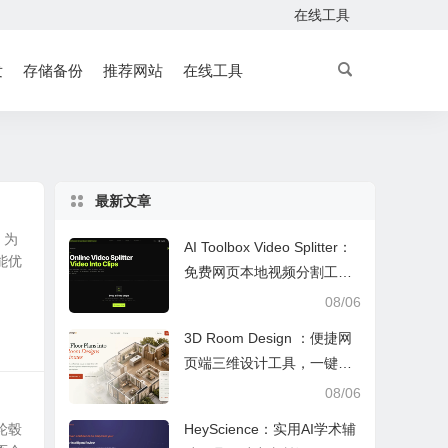
在线工具
发
存储备份
推荐网站
在线工具
最新文章
，为
AI Toolbox Video Splitter：
能优
免费网页本地视频分割工
具，多模式裁切高清视频且
08/06
保护隐私
3D Room Design ：便捷网
页端三维设计工具，一键户
型建模、实时改色布景助力
08/06
装修设计
轮毂
HeyScience：实用AI学术辅