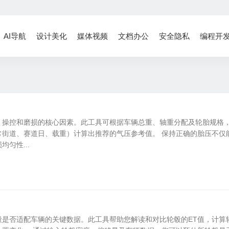
AI导航
设计美化
媒体视频
文档办公
安全隐私
编程开
、操控和磨损的核心因素。此工具可根据车辆总重、轴重分配及轮胎规格
常街道、赛道日、载重）计算出推荐的气压参考值。 保持正确的胎压不仅
匀性...
毂是否适配车辆的关键数据。此工具帮助您解读和对比轮毂的ET值，计算