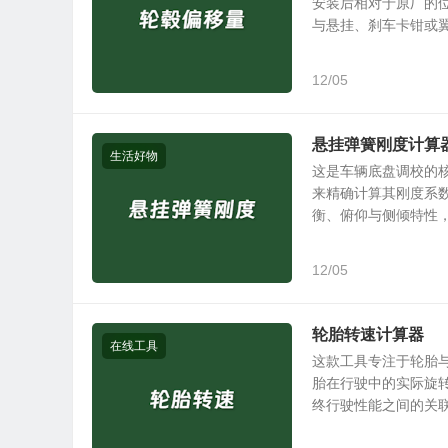
安装后相对于原厂的
与悬挂、刹车卡钳或翼子
12/05
悬挂弹簧刚度计算
生活好物
这是车辆底盘调校的
来精确计算其刚度系
衡、俯仰与侧倾特性，以
12/05
​轮胎转速计算器​
在线工具
这款工具专注于轮胎
胎在行驶中的实际旋
终行驶性能之间的关联非