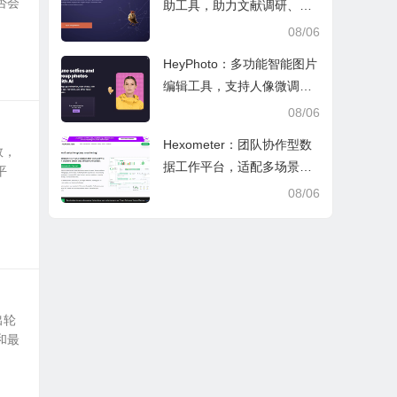
否会
助工具，助力文献调研、论
文审阅与日常学业研究工作
08/06
HeyPhoto：多功能智能图片
编辑工具，支持人像微调、
艺术创作与日常隐私防护
08/06
Hexometer：团队协作型数
数，
据工作平台，适配多场景数
平
据分析、高效办公与企业安
08/06
全管控
出轮
和最