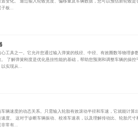
位置变化。 通过输入轮毂宽度、偏移量及车辆数据，您可以预估新轮毂是
板...
器
核心工具之一。它允许您通过输入弹簧的线径、中径、有效圈数等物理参
数。 了解弹簧刚度是优化悬挂性能的基础，帮助您预测和调整车辆的操控
实现从...
与车辆速度的动态关系。只需输入轮胎有效滚动半径和车速，它就能计算
转速度。 这对于诊断车辆振动、校准车速表，以及理解传动比、轮胎尺寸
常有...