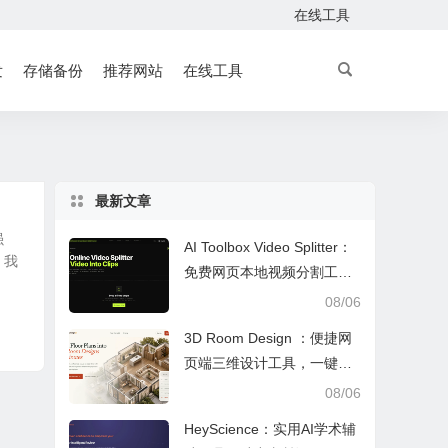
在线工具
发
存储备份
推荐网站
在线工具
最新文章
强
AI Toolbox Video Splitter：
，我
免费网页本地视频分割工
具，多模式裁切高清视频且
08/06
保护隐私
3D Room Design ：便捷网
页端三维设计工具，一键户
型建模、实时改色布景助力
08/06
装修设计
HeyScience：实用AI学术辅