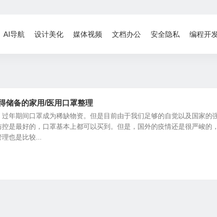
AI导航
设计美化
媒体视频
文档办公
安全隐私
编程开
得储备的家用/医用口罩整理
，过年期间口罩成为稀缺物资。但是目前由于我们足够的自觉以及国家的
防控是最好的，口罩基本上都可以买到。但是，国外的疫情还是很严峻的
也是比较...