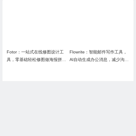
Fotor：一站式在线修图设计工
Flowrite：智能邮件写作工具，
具，零基础轻松修图做海报拼图
AI自动生成办公消息，减少沟通
文创内容
时间，提升办公效率
Bloop AI：帮程序员轻松搞定老
AiTax：一款利用专利技术帮小
旧代码和日常写代码的实用AI小
微企业主轻松报税并提供法律保
工具
障的智能软件
上一篇
下一篇