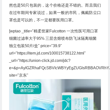
然也是50只包装的，这个价格还是不错的。而且我们
在过年期间专家说过，如果一般的市民，佩戴防尘口
罩也是可以的，不一定都要医用口罩。
[wptao _title="棉柔世家Fulcotton 一次性医可用口罩
细菌过滤率大于95% 三层含熔喷布防飞沫隔离细菌
独立包装50片/盒" price="39.9"
url="https://item.jd.com/100015738122.html"
_url="https://union-click.jd.com/jdc?
e=&p=AyIGZRhaFQcSBVIcWBYyEgZUGlsRBBAOVRhY
site="京东"