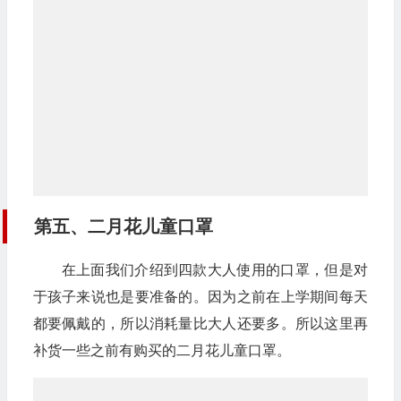
三层防护，细菌过滤高达95%以上，大面积贴合
脸部，颜色是浅蓝色的，还是比较好看。
第四、京东京造一次性医用口罩
来自京东京造的产品，50只包装的价格在99元左
右。老蒋在之前一直使用的这个产品，虽然一盒中偶
尔有几只口罩挂耳带子是有问题的，但是大部分还是
不错的。
第五、二月花儿童口罩