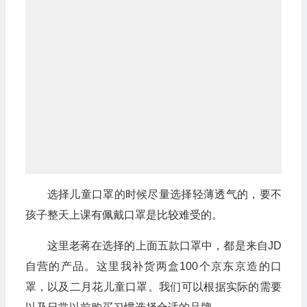
在上面我们介绍到四款大人使用的口罩，但是对
于孩子来说也是要准备的。因为之前在上学期间每天
都要佩戴的，所以消耗量比大人还要多。所以这里再
补货一些之前有购买的二月花儿童口罩。
选择儿童口罩的时候尽量选择轻薄透气的，要不
孩子整天上课有佩戴口罩是比较难受的。
这里老蒋在选择的上面五款口罩中，都是来自JD
自营的产品。这里我补货两盒100个京东京造的口
罩，以及二月花儿童口罩。我们可以根据实际的需要
以及日常以前购买习惯选择合适的品牌。
投我一票
8 月
历年同日文章