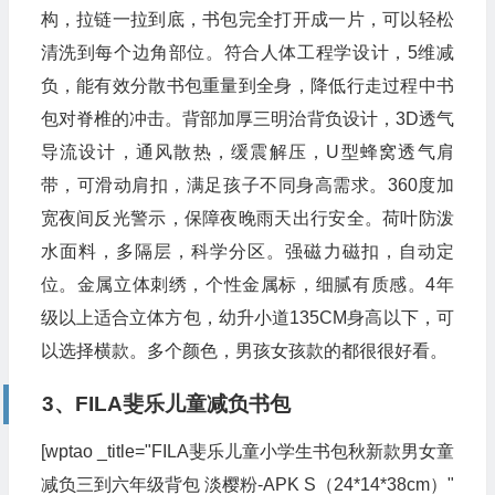
构，拉链一拉到底，书包完全打开成一片，可以轻松
清洗到每个边角部位。符合人体工程学设计，5维减
负，能有效分散书包重量到全身，降低行走过程中书
包对脊椎的冲击。背部加厚三明治背负设计，3D透气
导流设计，通风散热，缓震解压，U型蜂窝透气肩
带，可滑动肩扣，满足孩子不同身高需求。360度加
宽夜间反光警示，保障夜晚雨天出行安全。荷叶防泼
水面料，多隔层，科学分区。强磁力磁扣，自动定
位。金属立体刺绣，个性金属标，细腻有质感。4年
级以上适合立体方包，幼升小道135CM身高以下，可
以选择横款。多个颜色，男孩女孩款的都很很好看。
3、FILA斐乐儿童减负书包
[wptao _title="FILA斐乐儿童小学生书包秋新款男女童
减负三到六年级背包 淡樱粉-APK S（24*14*38cm）"