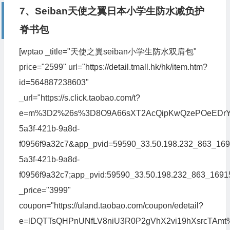
7、Seiban天使之翼日本小学生防水减负护
脊书包
[wptao _title="天使之翼seiban小学生防水双肩包"
price="2599" url="https://detail.tmall.hk/hk/item.htm?
id=564887238603"
_url="https://s.click.taobao.com/t?
e=m%3D2%26s%3D8O9A66sXT2AcQipKwQzePOeEDrYVVa
5a3f-421b-9a8d-
f0956f9a32c7&app_pvid=59590_33.50.198.232_863_169156
5a3f-421b-9a8d-
f0956f9a32c7;app_pvid:59590_33.50.198.232_863
_price="3999"
coupon="https://uland.taobao.com/coupon/edetail?
e=lDQTTsQHPnUNfLV8niU3R0P2gVhX2vi19hXsrcTAmt%