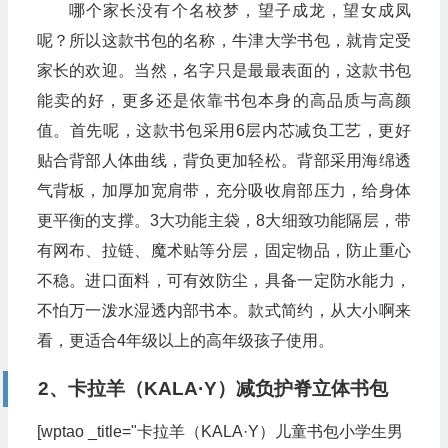
哪个家长没有个名校梦，望子成龙，望女成凤
呢？所以这款书包的名称，牛津大学书包，就肯定受
家长的欢迎。当然，名字只是最最表面的，这款书包
能卖的好，更多还是依靠书包本身的高品质与高颜
值。首先呢，这款书包采用6层内芯减负工艺，更好
贴合背部人体曲线，背负更加轻松。背部采用海绵透
气背板，加厚加宽肩带，充分吸收肩部压力，给身体
更平衡的支撑。3大功能主袋，8大细致功能隔层，带
有网布、拉链、魔术贴等分层，固定物品，防止重心
不稳。进口面料，可有效防尘，具备一定防水能力，
不怕万一泼水湿透内部书本。款式简约，从大小啊来
看，更适合4年级以上的高年级孩子使用。
2、卡拉羊（KALA·Y）减负护脊立体书包
[wptao _title="卡拉羊（KALA·Y）儿童书包小学生男