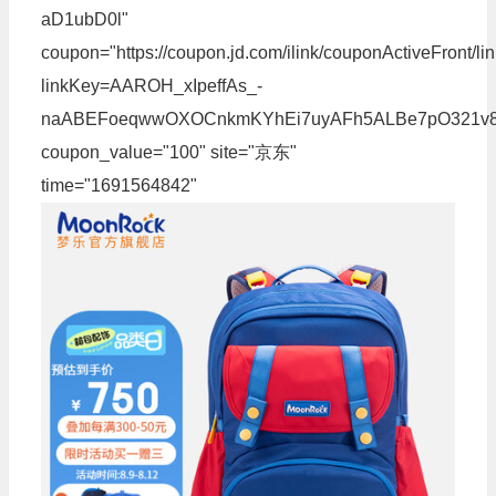
aD1ubD0l"
coupon="https://coupon.jd.com/ilink/couponActiveFront/li
linkKey=AAROH_xIpeffAs_-
naABEFoeqwwOXOCnkmKYhEi7uyAFh5ALBe7pO321v8p34
coupon_value="100" site="京东"
time="1691564842"