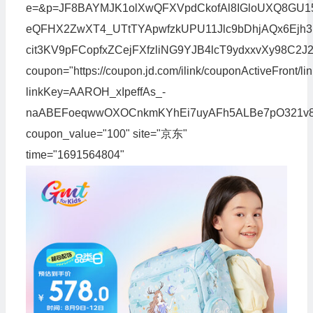
e=&p=JF8BAYMJK1olXwQFXVpdCkofAl8IGloUXQ8G
eQFHX2ZwXT4_UTtTYApwfzkUPU11Jlc9bDhjAQx6Ejh3
cit3KV9pFCopfxZCejFXfzliNG9YJB4lcT9ydxxvX
coupon="https://coupon.jd.com/ilink/couponActiveFront/li
linkKey=AAROH_xIpeffAs_-
naABEFoeqwwOXOCnkmKYhEi7uyAFh5ALBe7pO321v8p34
coupon_value="100" site="京东"
time="1691564804"