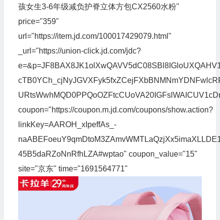
孩女生3-6年级减负护脊立体方包CX2560水粉"
price="359"
url="https://item.jd.com/100017429079.html"
_url="https://union-click.jd.com/jdc?
e=&p=JF8BAX8JK1olXwQAVV5dC08SBl8IGloUXQAH
cTB0YCh_cjNyJGVXFyk5fxZCejFXbBNMNmYDNFwlcRF
URtsWwhMQD0PPQoOZFtcCUoVA20IGFslWAICUV1cD
coupon="https://coupon.m.jd.com/coupons/show.action?
linkKey=AAROH_xIpeffAs_-
naABEFoeuY9qmDtoM3ZAmvWMTLaQzjXx5imaXLLDE
45B5daRZoNnRfhLZA#wptao" coupon_value="15"
site="京东" time="1691564771"