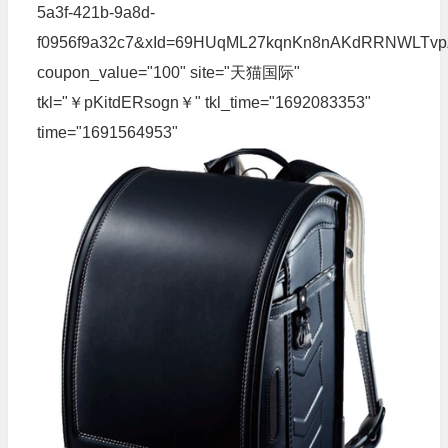
5a3f-421b-9a8d-
f0956f9a32c7&xId=69HUqML27kqnKn8nAKdRRNWLTvpZ
coupon_value="100" site="天猫国际"
tkl="￥pKitdERsogn￥" tkl_time="1692083353"
time="1691564953"