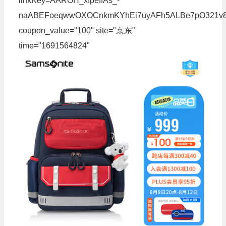
linkKey=AAROH_xIpeffAs_-
naABEFoeqwwOXOCnkmKYhEi7uyAFh5ALBe7pO321v8p34
coupon_value="100" site="京东"
time="1691564824"