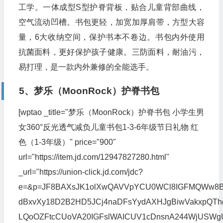
工学。一体成型S型护脊背板，贴合儿童背部曲线，
空气流动凹槽。书包更轻，加宽加厚肩带，方型大容
量，6大收纳空间，保护书本不卷边。书包内外使用
抗菌面料，更好保护孩子健康。三防面料，耐油污，
易打理，是一款内外兼修的全能选手。
5、梦乐（MoonRock）护脊书包
[wptao _title="梦乐（MoonRock）护脊书包 小学生男
女360°反光透气减负儿童书包1-3-6年级节日礼物 红
色（1-3年级）" price="900"
url="https://item.jd.com/12947827280.html"
_url="https://union-click.jd.com/jdc?
e=&p=JF8BAXsJK1olXwQAVVpYCU0WCl8IGFMQWw8BU
dBxvXy18D2B2HD5JCj4naDFsYydAXHJgBiwVakxpQTh
LQoOZFtcCUoVA20IGFslWAICUV1cDnsnA244WjUSW