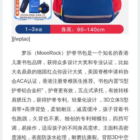
][/wptao]
梦乐（MoonRock）护脊书包是一个知名的香港
儿童书包品牌，获得众多设计大奖和专业认证，比如
大名鼎鼎的德国红点你设计大奖，美国脊椎申请科协
会ACA认证，香港注册脊椎医生推荐。书包内置“S型
护脊铝合金杆”，护脊更有效，五点式承托，有效转移
肩膀压力，获得护脊专利。轻量化设计 ，3D立体S型
肩带+高弹背垫，柔韧耐压，减震缓冲，孩子背着书
包跑跳，久背也不累。独创的专利蝴蝶扣，四挡可
调，易操作，适应孩子的不同身高需求。主面料高密
度涤纶，表面防泼水处理，耐磨抗撕裂。背部3D中空