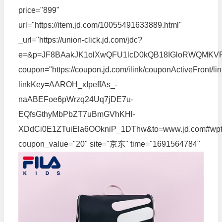
price="899"
url="https://item.jd.com/10055491633889.html"
_url="https://union-click.jd.com/jdc?
e=&p=JF8BAakJK1olXwQFU1lcD0kQB18IGloRWQMKV
coupon="https://coupon.jd.com/ilink/couponActiveFront/li
linkKey=AAROH_xIpeffAs_-
naABEFoe6pWrzq24Uq7jDE7u-
EQfsGthyMbPbZT7uBmGVhKHl-
XDdCi0E1ZTuiEla6OOkniP_1DThw&to=www.jd.com#wpt
coupon_value="20" site="京东" time="1691564784"