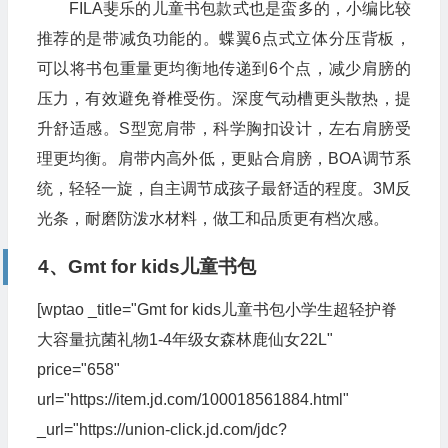
FILA斐乐的儿童书包款式也是蛮多的，小编比较
推荐的是带减负功能的。蝶翼6点式立体分压背板，
可以将书包重量更均衡地传递到6个点，减少肩膀的
压力，有效避免脊椎受伤。深度气动槽更头散热，提
升舒适感。S型宽肩带，科学胸扣设计，左右肩膀受
理更均衡。肩带内高外低，更贴合肩膀，BOA调节系
统，轻轻一旋，自主调节成孩子最舒适的程度。3M反
光条，耐磨防泼水材料，做工和品质更有档次感。
4、Gmt for kids儿童书包
[wptao _title="Gmt for kids儿童书包小学生超轻护脊
大容量抗菌礼物1-4年级女森林鹿仙女22L"
price="658"
url="https://item.jd.com/100018561884.html"
_url="https://union-click.jd.com/jdc?