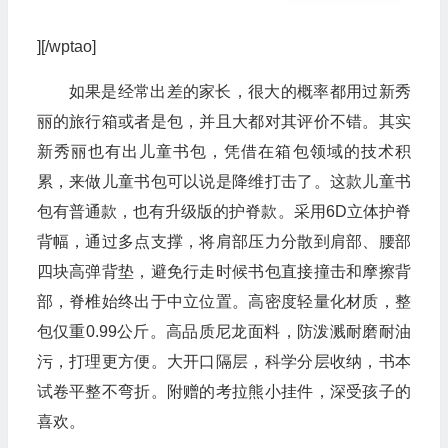
][/wptao]
如果是经常出差的家长，很大的概率都用过新秀
丽的旅行箱或者是包，并且大都对其评价不错。其实
新秀丽也有出儿童书包，凭借在箱包领域的技术积
累，来做儿童书包可以说是降维打击了。这款儿童书
包有普通款，也有升级版的护脊款。采用6D立体护脊
背幅，通过多点支撑，将肩部压力分散到肩部、腰部
四块高弹背垫，避免行走时候书包直接撞击和摩擦背
部，脊椎始终出于中立位置。高密度轻量化材质，整
包仅重0.99公斤。高品质尼龙面料，防泼溅耐磨耐油
污，打理更方便。大开口隔层，科学分层收纳，书本
试卷平整不弯折。附赠的考拉熊小挂件，深受孩子的
喜欢。