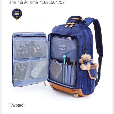
site="京东" time="1691564752"
][/wptao]