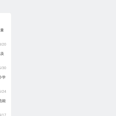
流量
8/20
间及
5/30
小学
6/24
人也能
4/17