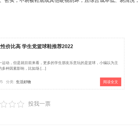
韧、密实，不易被鞋底或其他硬物刮坏，且综合成本低、易清洗，
：
性价比高 学生党篮球鞋推荐2022
一运动，但是就目前来看，更多的学生朋友乐意玩的是篮球，小编以为主
多种因素影响，比如场 […]
/5
分类:
生活好物
阅读全文
投我一票