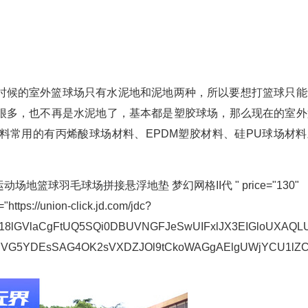
时候的室外篮球场只有水泥地和泥地两种，所以要想打篮球只能
很多，也不再是水泥地了，基本都是塑胶球场，那么现在的室外
料常用的有丙烯酸球场材料、EPDM塑胶材料、硅PU球场材料
外运动场地篮球羽毛球场拼接悬浮地垫 梦幻网格II代 " price="130"
"https://union-click.jd.com/jdc?
8lGVlaCgFtUQ5SQi0DBUVNGFJeSwUIFxlJX3EIGloUXAQLU
YBVG5YDEsSAG4OK2sVXDZJOl9tCkoWAGgAElgUWjYCU1