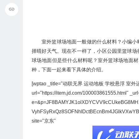
室外篮球场地面一般做的什么材料？小编小
择晴好天气。现在不一样了，小区公园里篮球场
球场地面但是些什么材料呢？室外篮球场地面材
种，下面一起来看下具体的介绍。
[wptao _title="动联无界 运动地板 学校悬浮 室
url="https://item.jd.com/100003861555.html" _url=
e=&p=JF8BAMYJK1olXDYCVV9cCUkeBG8MH1
VyhFSyRxQz8SOFNhIDctBEcnBm4JGlkVXw
site="京东"