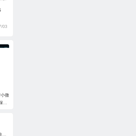
略
7/03
帮小微
保障
适合学生党的10款眼影（性价比高的眼影推荐）