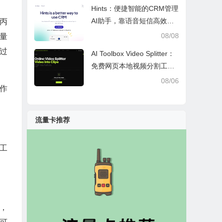
Hints：便捷智能的CRM管理
AI助手，靠语音短信高效办
丙
公提效省时
08/08
量
过
AI Toolbox Video Splitter：
免费网页本地视频分割工
具，多模式裁切高清视频且
08/06
作
保护隐私
流量卡推荐
工
，