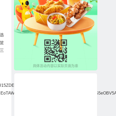
选
篮
三
15ZDE8IWipURmtwP1txXT4-
lZCEoTAW8JHlMWbQYKUG4FTRhTXis4K2sWbTYyVG5eOBV