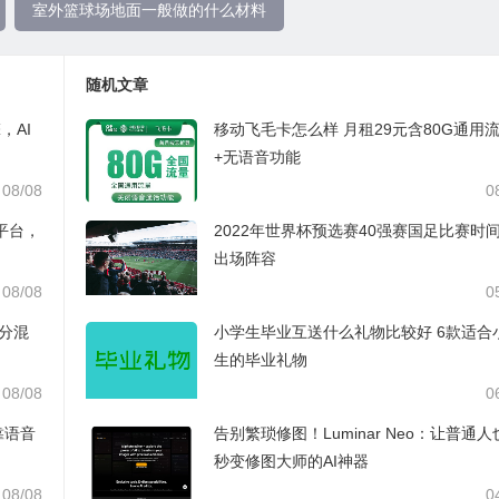
室外篮球场地面一般做的什么材料
随机文章
，AI
移动飞毛卡怎么样 月租29元含80G通用
+无语音功能
08/08
0
材平台，
2022年世界杯预选赛40强赛国足比赛时
出场阵容
08/08
0
拆分混
小学生毕业互送什么礼物比较好 6款适合
生的毕业礼物
08/08
0
靠语音
告别繁琐修图！Luminar Neo：让普通
秒变修图大师的AI神器
08/08
0