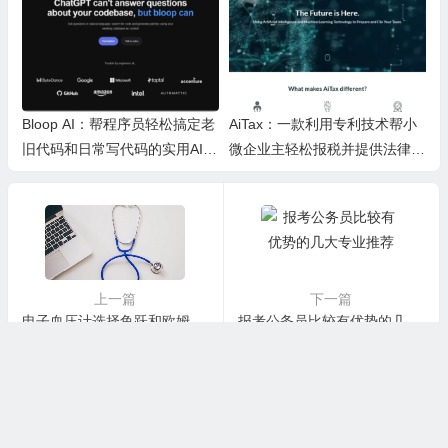
Bloop AI：帮程序员轻松搞定老
AiTax：一款利用专利技术帮小
旧代码和日常写代码的实用AI小
微企业主轻松报税并提供法律保
工具
障的智能软件
上一篇
下一篇
电子血压计选择鱼跃和欧姆龙哪个准
报考公务员比较有优势的几大专业推荐
©2019-2025. 版权所有
优品评测
/
网站地图
/
关于我们
/
苏ICP备
06030674号-1