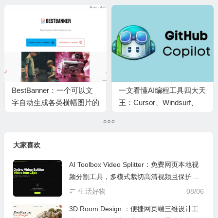
意，智能研判市场与竞品助
开发运维难题
力创业
BestBanner：一个可以文
一文看懂AI编程工具四大天
字自动生成各类横幅图片的
王：Cursor、Windsurf、
实用AI工具
Claude code、GitHub
Copilot谁更强
大家喜欢
AI Toolbox Video Splitter：免费网页本地视
频分割工具，多模式裁切高清视频且保护隐
私
生活好物
08/06
3D Room Design ：便捷网页端三维设计工