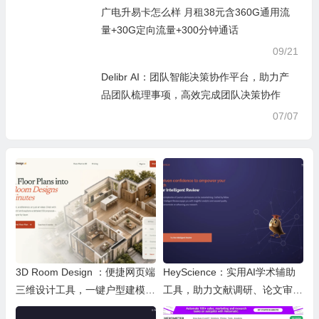
广电升易卡怎么样 月租38元含360G通用流
量+30G定向流量+300分钟通话
09/21
Delibr AI：团队智能决策协作平台，助力产
品团队梳理事项，高效完成团队决策协作
07/07
3D Room Design ：便捷网页端
HeyScience：实用AI学术辅助
三维设计工具，一键户型建模、
工具，助力文献调研、论文审阅
实时改色布景助力装修设计
与日常学业研究工作