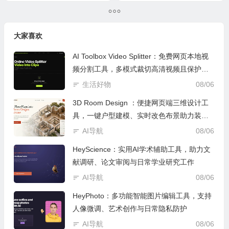
繁琐会议与跨部门项目追踪
量轮播图的AI工具
大家喜欢
AI Toolbox Video Splitter：免费网页本地视
频分割工具，多模式裁切高清视频且保护隐
私
生活好物
08/06
3D Room Design ：便捷网页端三维设计工
具，一键户型建模、实时改色布景助力装修
设计
AI导航
08/06
HeyScience：实用AI学术辅助工具，助力文
献调研、论文审阅与日常学业研究工作
AI导航
08/06
HeyPhoto：多功能智能图片编辑工具，支持
人像微调、艺术创作与日常隐私防护
AI导航
08/06