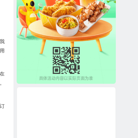
我
用
在
S。
订