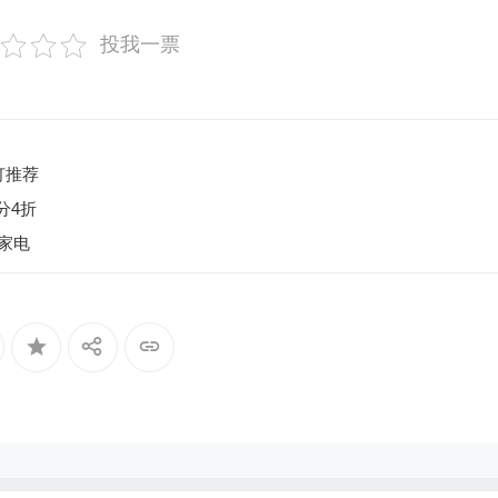
投我一票
灯推荐
分4折
家电