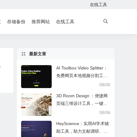
在线工具
发
存储备份
推荐网站
在线工具
最新文章
，
AI Toolbox Video Splitter：
免费网页本地视频分割工
具，多模式裁切高清视频且
08/06
保护隐私
3D Room Design ：便捷网
页端三维设计工具，一键户
型建模、实时改色布景助力
08/06
装修设计
HeyScience：实用AI学术辅
助工具，助力文献调研、论