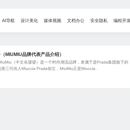
AI导航
设计美化
媒体视频
文档办公
安全隐私
编程开
子（MIUMIU品牌代表产品介绍）
？MiuMiu（中文名缪缪）是一个时尚潮流品牌，隶属于是Prada集团旗下的
三代传人Miuccia Prada创立，MiuMiu正是Miuccia...