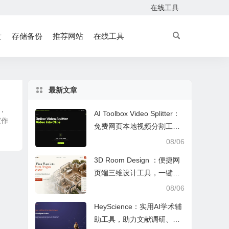
在线工具
发
存储备份
推荐网站
在线工具
最新文章
，
AI Toolbox Video Splitter：
家作
免费网页本地视频分割工
具，多模式裁切高清视频且
08/06
保护隐私
3D Room Design ：便捷网
页端三维设计工具，一键户
型建模、实时改色布景助力
08/06
装修设计
HeyScience：实用AI学术辅
助工具，助力文献调研、论