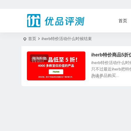
首页
首页
iherb特价活动什么时候结束
iherb特价商品5
海淘购物
iherb特价活动什
只不过最近iherb
为凑单品购买...
07/11