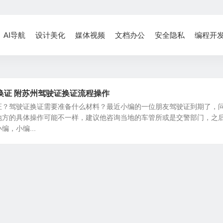
AI导航
设计美化
媒体视频
文档办公
安全隐私
编程开
换证 附苏州驾驶证换证流程操作
证？驾驶证换证需要准备什么材料？最近小编的一位朋友驾驶证到期了，
地方的具体操作可能不一样，建议他咨询当地的车管所或是交警部门，之
，小编...